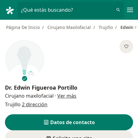
Men
¿Qué estás buscando?
Página De Inicio
Cirujano Maxilofacial
Trujillo
Edwin Fi
Dr.
Edwin Figueroa Portillo
sobre las especializacione
Cirujano maxilofacial
·
Ver más
Trujillo
2 dirección
Datos de contacto