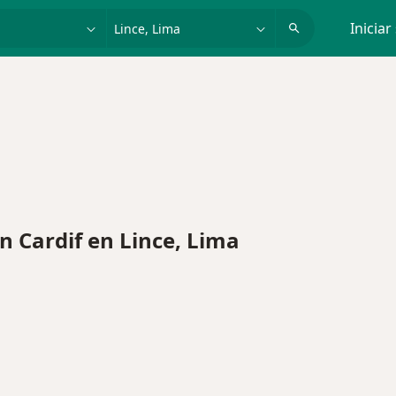
dad, enfermedad o nombre
p. ej. Lima
Iniciar
 Cardif en Lince, Lima