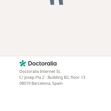
Contacto
Doctoralia - Página de inicio
Doctoralia Internet SL
C/ Josep Pla 2 - Building B2, floor 13
08019 Barcelona, Spain