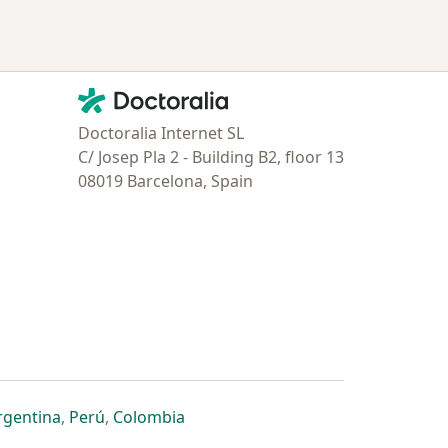
Contacto
Doctoralia - Página de inicio
Doctoralia Internet SL
C/ Josep Pla 2 - Building B2, floor 13
08019 Barcelona, Spain
estaña
 nueva pestaña
n una nueva pestaña
 abre en una nueva pestaña
se abre en una nueva pestaña
se abre en una nueva pestaña
se abre en una nueva pestaña
rgentina
,
Perú
,
Colombia