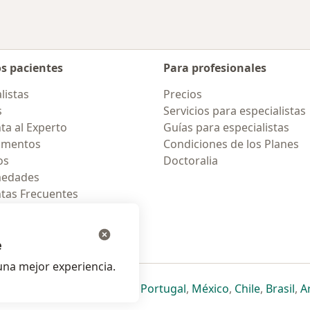
os pacientes
Para profesionales
listas
Precios
s
Servicios para especialistas
ta al Experto
Guías para especialistas
amentos
Condiciones de los Planes
os
Doctoralia
medades
tas Frecuentes
ión para celular
e
na mejor experiencia.
ueva pestaña
en una nueva pestaña
e abre en una nueva pestaña
se abre en una nueva pestaña
se abre en una nueva pestaña
se abre en una nueva pestaña
se abre en una nueva p
se abre en una
se abre e
se
Italia
,
Deutschland
,
Česko
,
Portugal
,
México
,
Chile
,
Brasil
,
A