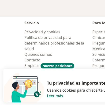
Servicio
Para l
Privacidad y cookies
Especia
Política de privacidad para
Clínica
determinados profesionales de la
Pregun
salud
Medic
Quiénes somos
Servici
Contacto
Enfer
Empleos
Pregun
Nuevas posiciones
Condiciones Generales de
Aplicac
Contratación
Tu privacidad es important
Usamos cookies para ofrecerte u
Leer más
.
se abre en una n
se abre 
s
Polska
,
Türkiye
,
España
,