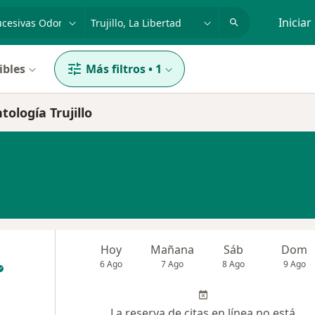
dad, enfermedad o nombre
p. ej. Lima
Iniciar
ibles
Más filtros
•
1
tología Trujillo
Hoy
Mañana
Sáb
Dom
6 Ago
7 Ago
8 Ago
9 Ago
La reserva de citas en línea no está