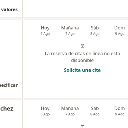
 valores
Hoy
Mañana
Sáb
Dom
6 Ago
7 Ago
8 Ago
9 Ago
La reserva de citas en línea no está
disponible
Solicita una cita
pecificar
nchez
Hoy
Mañana
Sáb
Dom
6 Ago
7 Ago
8 Ago
9 Ago