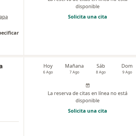
disponible
apa
Solicita una cita
pecificar
a
Hoy
Mañana
Sáb
Dom
6 Ago
7 Ago
8 Ago
9 Ago
La reserva de citas en línea no está
disponible
Solicita una cita