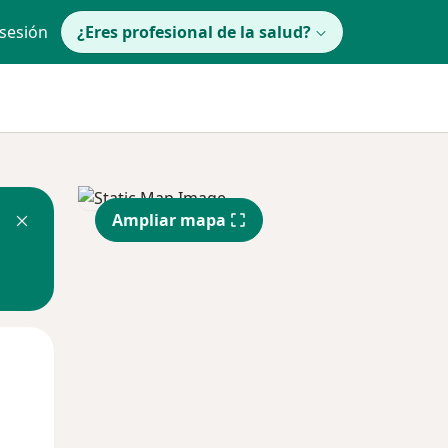
 sesión
¿Eres profesional de la salud?
Ampliar mapa
lunes
Mar
Mié
10 Ago
11 Ago
12 Ago