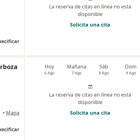
La reserva de citas en línea no está
disponible
Solicita una cita
pecificar
arboza
Hoy
Mañana
Sáb
Dom
6 Ago
7 Ago
8 Ago
9 Ago
La reserva de citas en línea no está
disponible
•
Mapa
Solicita una cita
pecificar