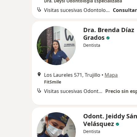
Dra. Deysi Odontología Especializada
Visitas sucesivas Odontología
Consultar
Dra. Brenda Díaz
Grados
Dentista
Los Laureles 571, Trujillo
•
Mapa
FitSmile
Visitas sucesivas Odontología
Precio sin es
Odont. Jeiddy Sá
Velásquez
Dentista