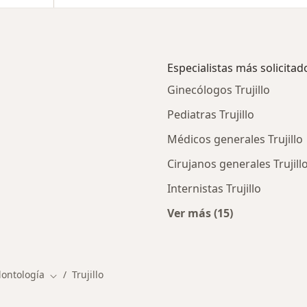
Especialistas más solicitad
Ginecólogos Trujillo
Pediatras Trujillo
Médicos generales Trujillo
Cirujanos generales Trujill
Internistas Trujillo
Ver más (15)
os en Trujillo
Más en esta categor
dontología
Trujillo
Cambiar de ciudad