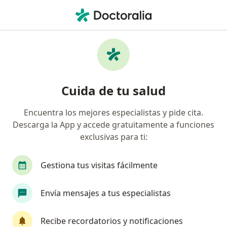
Men
Prótesis Dental Removible • Trujillo, La Libertad
Filtros
• 1
Mapa
Especialistas en Prótesis dental removible
Cuida de tu salud
Trujillo
Encuentra los mejores especialistas y pide cita.
Descarga la App y accede gratuitamente a funciones
¿Qué especialidad estás buscando?
exclusivas para ti:
Dentista
Gestiona tus visitas fácilmente
Envía mensajes a tus especialistas
Recibe recordatorios y notificaciones