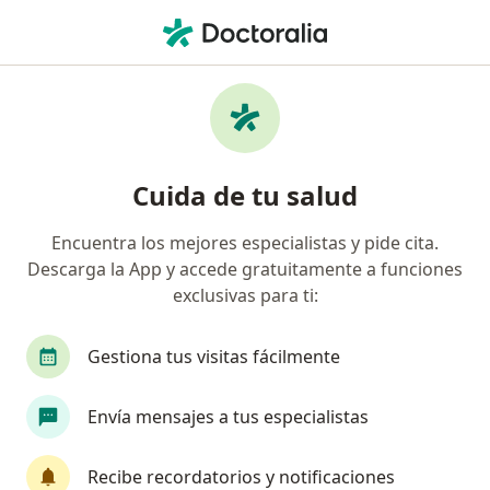
Men
Carillas De Porcelana • Trujillo, La Libertad
Filtros
• 1
Mapa
Especialistas en Carillas de porcelana
Cuida de tu salud
Trujillo
Encuentra los mejores especialistas y pide cita.
Descarga la App y accede gratuitamente a funciones
¿Qué especialidad estás buscando?
exclusivas para ti:
Dentista
Terapeuta complementario
Gestiona tus visitas fácilmente
Envía mensajes a tus especialistas
Recibe recordatorios y notificaciones