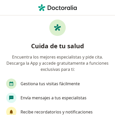
Men
Prótesis Dentales Totales • Trujillo, La Libertad
Filtros
• 1
Mapa
Especialistas en Prótesis Dentales Totales
Cuida de tu salud
Trujillo
Encuentra los mejores especialistas y pide cita.
Descarga la App y accede gratuitamente a funciones
¿Qué especialidad estás buscando?
exclusivas para ti:
Dentista
Gestiona tus visitas fácilmente
Envía mensajes a tus especialistas
Recibe recordatorios y notificaciones