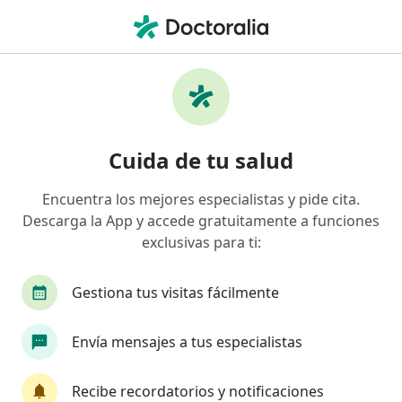
Men
¿Qué estás buscando?
Página De Inicio
Servicios
Prueba De Hepatitis C
Prueba de hepatitis c -
Cuida de tu salud
Información, expertos y
preguntas frecuentes
Encuentra los mejores especialistas y pide cita.
Descarga la App y accede gratuitamente a funciones
exclusivas para ti:
Gestiona tus visitas fácilmente
Información
Envía mensajes a tus especialistas
Expertos en prueba de hepatitis c
Recibe recordatorios y notificaciones