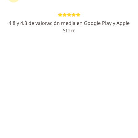
Leslie Marcial Soto Arquiñigo
4.8 y 4.8 de valoración media en Google Play y Apple
Infectólogo, Internista
Store
Lima
Agendar cita
Jorge Odon Alarcon Villaverde
Epidemiólogo
Lima
Jose Luis Claros Manotupa
Epidemiólogo, Internista
Lima
Marisol Roxana Vicuña Olivera