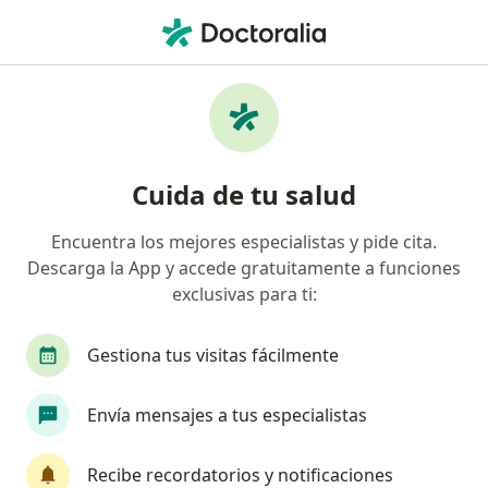
Men
Visita Neurología • Chiclayo, Lambayeque
Filtros
• 1
Seguro
Mapa
Especialistas en Visita Neurología Chiclayo
Cuida de tu salud
Encuentra los mejores especialistas y pide cita.
¿Qué especialidad estás buscando?
Descarga la App y accede gratuitamente a funciones
Neurólogo
Médico general
Internista
exclusivas para ti:
Gestiona tus visitas fácilmente
Envía mensajes a tus especialistas
Recibe recordatorios y notificaciones