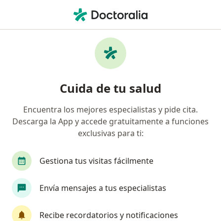
Men
Visita Neurocirugía • Chiclayo, Lambayeque
Filtros
• 1
Mapa
Especialistas en Visita Neurocirugía
Cuida de tu salud
Chiclayo
Encuentra los mejores especialistas y pide cita.
Descarga la App y accede gratuitamente a funciones
¿Qué especialidad estás buscando?
exclusivas para ti:
Neurocirujano
Gestiona tus visitas fácilmente
Envía mensajes a tus especialistas
Recibe recordatorios y notificaciones