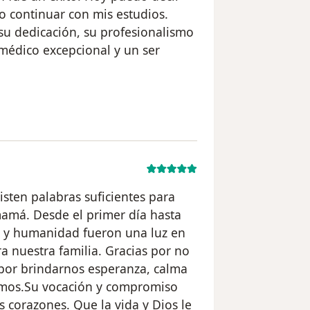
o continuar con mis estudios.
u dedicación, su profesionalismo
médico excepcional y un ser
suario Valeria Estefany Arica Lizano
sten palabras suficientes para
mamá. Desde el primer día hasta
a y humanidad fueron una luz en
a nuestra familia. Gracias por no
 por brindarnos esperanza, calma
amos.Su vocación y compromiso
 corazones. Que la vida y Dios le