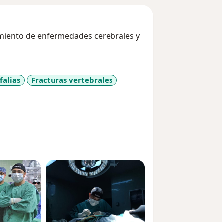
amiento de enfermedades cerebrales y
falias
Fracturas vertebrales
_sr_more_diseases