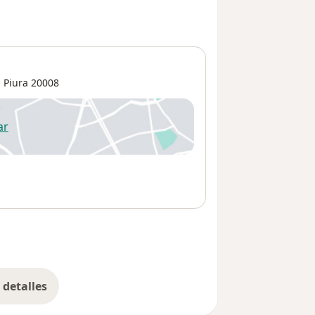
,
Piura
20008
ar
 abre en una nueva pestaña
detalles
bre la dirección