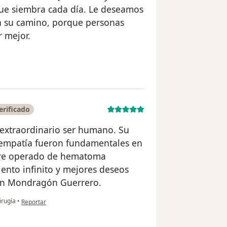
que siembra cada día. Le deseamos
 en su camino, porque personas
 mejor.
el usuario Yeslin
erificado
 extraordinario ser humano. Su
y empatía fueron fundamentales en
dre operado de hematoma
iento infinito y mejores deseos
son Mondragón Guerrero.
en opinión del usuario Yanella Vargas
irugía
•
Reportar