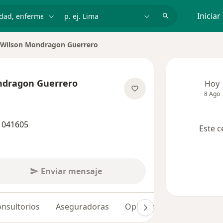
dad, enfermedad o nombre
p. ej. Lima
Iniciar
 Wilson Mondragon Guerrero
ndragon Guerrero
Hoy
8 Ago
sobre las especializaciones
 041605
Este c
Enviar mensaje
nsultorios
Aseguradoras
Opiniones (5)