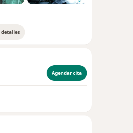
detalles
bre la experiencia
Agendar cita