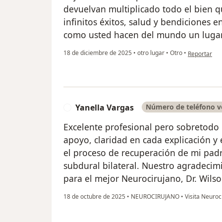
devuelvan multiplicado todo el bien 
infinitos éxitos, salud y bendiciones
como usted hacen del mundo un lugar
en opinión d
18 de diciembre de 2025
•
otro lugar
•
Otro
•
Reportar
Yanella Vargas
Número de teléfono v
Y
Excelente profesional pero sobretodo
apoyo, claridad en cada explicación 
el proceso de recuperación de mi pa
subdural bilateral. Nuestro agradecim
para el mejor Neurocirujano, Dr. Wil
18 de octubre de 2025
•
NEUROCIRUJANO
•
Visita Neuroc