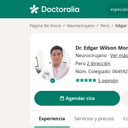
especiali
Página De Inicio
Neurocirujano
Perú
Edgar
Dr.
Edgar Wilson Mo
Neurocirujano
·
Ver más
Perú
2 dirección
Núm. Colegiado: 064592
5 opinión
Agendar cita
Experiencia
Servicios y precios
Co