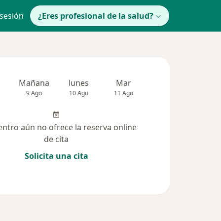
 sesión
¿Eres profesional de la salud?
Mañana
lunes
Mar
Mié
Jue
9 Ago
10 Ago
11 Ago
12 Ago
13 Ag
entro aún no ofrece la reserva online
de cita
Solicita una cita