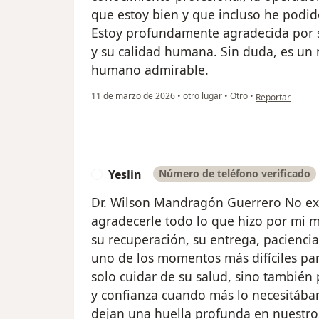
que estoy bien y que incluso he podid
Estoy profundamente agradecida por s
y su calidad humana. Sin duda, es un 
humano admirable.
en opinión del u
11 de marzo de 2026
•
otro lugar
•
Otro
•
Reportar
Yeslin
Número de teléfono verificado
Y
Dr. Wilson Mandragón Guerrero No exi
agradecerle todo lo que hizo por mi 
su recuperación, su entrega, pacienci
uno de los momentos más difíciles par
solo cuidar de su salud, sino también
y confianza cuando más lo necesitáb
dejan una huella profunda en nuestros