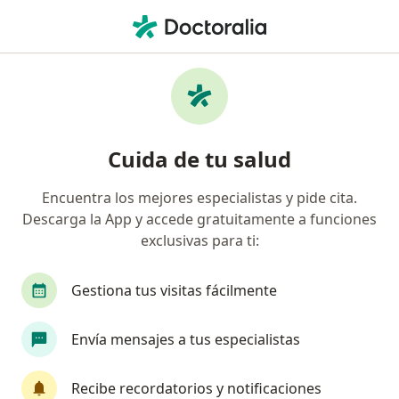
Men
¿Qué estás buscando?
Página De Inicio
Servicios
Cita Reumatólogo
Cita reumatólogo - Información,
Cuida de tu salud
expertos y preguntas frecuentes
Encuentra los mejores especialistas y pide cita.
Descarga la App y accede gratuitamente a funciones
exclusivas para ti:
Información
Gestiona tus visitas fácilmente
Expertos en cita reumatólogo
Envía mensajes a tus especialistas
Recibe recordatorios y notificaciones