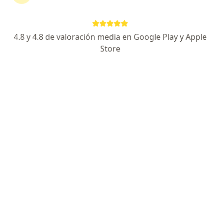
Rene Oswaldo Chirinos Zegarra
Traumatólogo y ortopedista
4.8 y 4.8 de valoración media en Google Play y Apple
Lima
Store
Agendar cita
Miguel Angel Landecho Quispe
Traumatólogo y ortopedista
Lima
Alfredo Aybar Montoya
Traumatólogo y ortopedista
Lima
Jaime Eduardo Diaz Navarro