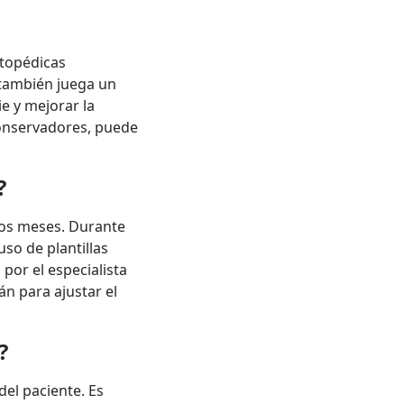
rtopédicas
a también juega un
ie y mejorar la
onservadores, puede
?
os meses. Durante
uso de plantillas
por el especialista
án para ajustar el
?
del paciente. Es