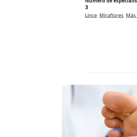
Número de especialist
3
Lince
Miraflores
Más 