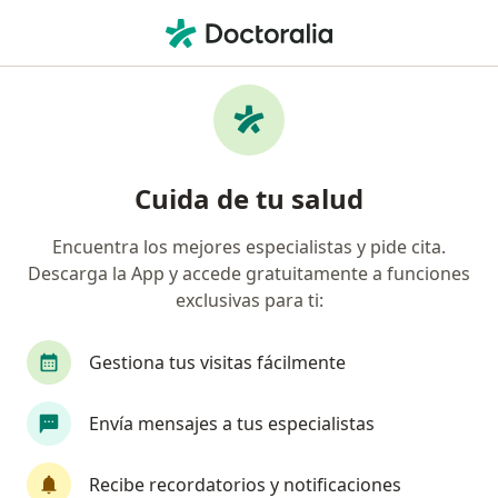
Men
¿Qué estás buscando?
Página De Inicio
Servicios
Visitas Sucesivas Medicina Interna
Visitas sucesivas medicina
Cuida de tu salud
interna - Información, expertos y
Encuentra los mejores especialistas y pide cita.
preguntas frecuentes
Descarga la App y accede gratuitamente a funciones
exclusivas para ti:
Gestiona tus visitas fácilmente
Información
Envía mensajes a tus especialistas
Expertos en visitas sucesivas medicina
Recibe recordatorios y notificaciones