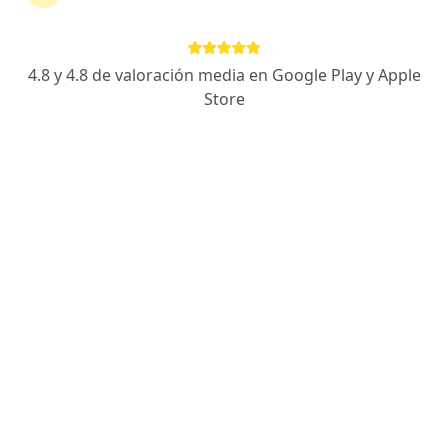
interna
4.8 y 4.8 de valoración media en Google Play y Apple
Leslie Marcial Soto Arquiñigo
Store
Infectólogo, Internista
Lima
Agendar cita
Roberto Alexander Rodriguez
Zuñiga
Cirujano plástico, Internista
Lima
Agendar cita
Marco Antonio García
Internista