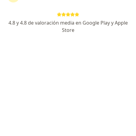
laser
4.8 y 4.8 de valoración media en Google Play y Apple
Enoelia Moscol Córdova
Store
Dermatólogo
Piura
Agendar cita
Luis Daniel Torres Fuentes
Dermatólogo, Médico general
Arequipa
Agendar cita
Beatriz Mercedes Ingar Carbone
Dermatólogo
Lima