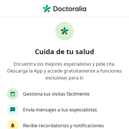
Men
¿Qué estás buscando?
Página De Inicio
Servicios
Tratamientos Esteticos Con Laser
Tratamientos esteticos con laser
Cuida de tu salud
- Información, expertos y
Encuentra los mejores especialistas y pide cita.
preguntas frecuentes
Descarga la App y accede gratuitamente a funciones
exclusivas para ti:
Gestiona tus visitas fácilmente
Información
Pregunta al Experto
Envía mensajes a tus especialistas
Expertos en tratamientos esteticos con
Recibe recordatorios y notificaciones