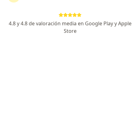
Roxana Sanchez Gamarra
4.8 y 4.8 de valoración media en Google Play y Apple
Store
Psicólogo
San Borja
Agendar cita
Jaime Marreros Tananta
Psicólogo
Lima
Agendar cita
Maryori Marreros Chombo
Psicólogo
San Borja