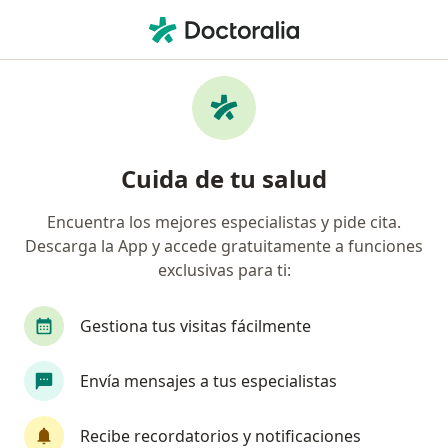
Men
¿Qué estás buscando?
Página De Inicio
Servicios
Tratamiento Para Autocontrol
Tratamiento para autocontrol -
Cuida de tu salud
Información, expertos y
Encuentra los mejores especialistas y pide cita.
preguntas frecuentes
Descarga la App y accede gratuitamente a funciones
exclusivas para ti:
Gestiona tus visitas fácilmente
Información
Envía mensajes a tus especialistas
Expertos en tratamiento para autocontrol
Recibe recordatorios y notificaciones