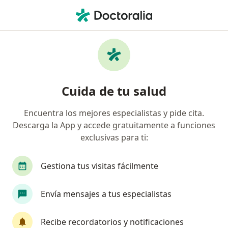
Men
Psicoterapia • Trujillo, La Libertad
Filtros
• 1
Mapa
Especialistas en Psicoterapia Trujillo
Cuida de tu salud
Encuentra los mejores especialistas y pide cita.
¿Qué especialidad estás buscando?
Descarga la App y accede gratuitamente a funciones
Psicólogo
Psiquiatra
Gastroenterólogo
exclusivas para ti:
Gestiona tus visitas fácilmente
Envía mensajes a tus especialistas
Recibe recordatorios y notificaciones