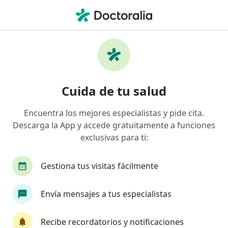
Men
Microcirugía Del Varicocele • Miraflores, Lima
Filtros
• 1
Seguro
Mapa
Especialistas en Microcirugía del Varicocele
Cuida de tu salud
Miraflores
Encuentra los mejores especialistas y pide cita.
Descarga la App y accede gratuitamente a funciones
¿Qué especialidad estás buscando?
exclusivas para ti:
Urólogo
Oncólogo
Cirujano general
Gestiona tus visitas fácilmente
Envía mensajes a tus especialistas
Recibe recordatorios y notificaciones