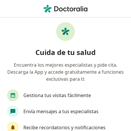
Men
Infiltraciones Articulares • Lima, Lima
Filtros
• 1
Seguro
Mapa
Especialistas en Infiltraciones Articulares
Cuida de tu salud
Lima
Encuentra los mejores especialistas y pide cita.
Descarga la App y accede gratuitamente a funciones
¿Qué especialidad estás buscando?
exclusivas para ti:
Reumatólogo
Médico general
Internista
Gestiona tus visitas fácilmente
Envía mensajes a tus especialistas
Recibe recordatorios y notificaciones