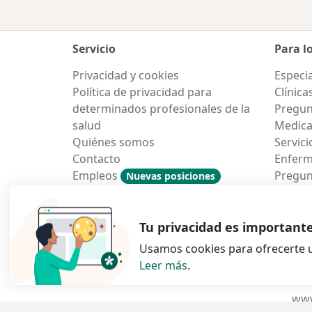
Servicio
Para l
Privacidad y cookies
Especia
Política de privacidad para
Clínica
determinados profesionales de la
Pregun
salud
Medic
Quiénes somos
Servici
Contacto
Enfer
Empleos
Pregun
Nuevas posiciones
Condiciones Generales de
Aplicac
Contratación
Tu privacidad es important
Usamos cookies para ofrecerte u
Leer más
.
se abre en una n
se abre 
s
Polska
,
Türkiye
,
España
,
www