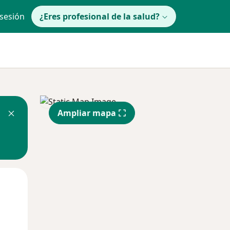
 sesión
¿Eres profesional de la salud?
Ampliar mapa
Mar
Mié
Jue
11 Ago
12 Ago
13 Ago