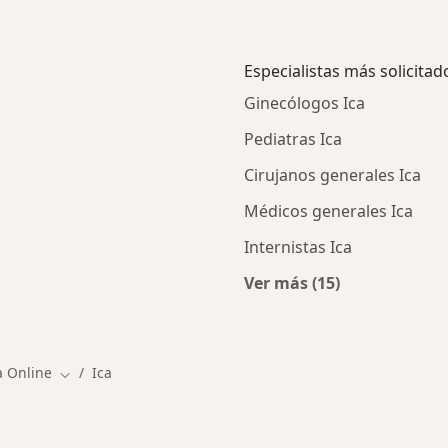
Especialistas más solicitad
Ginecólogos Ica
Pediatras Ica
Cirujanos generales Ica
Médicos generales Ica
Internistas Ica
Ver más (15)
os en Ica
Más en esta categor
a Online
Ica
Cambiar de ciudad