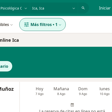
dad, enfermedad o nombre
p. ej. Lima
Iniciar
ibles
Más filtros
•
1
nline Ica
ario
Muñoz
Hoy
Mañana
Dom
lunes
7 Ago
8 Ago
9 Ago
10 Ago
La reserva de citas en línea no está