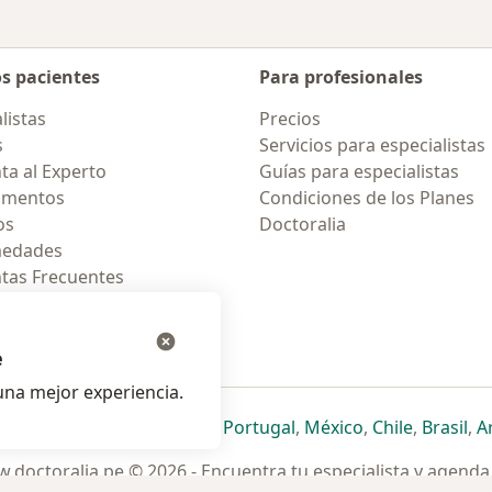
os pacientes
Para profesionales
listas
Precios
s
Servicios para especialistas
ta al Experto
Guías para especialistas
amentos
Condiciones de los Planes
os
Doctoralia
medades
tas Frecuentes
ión para celular
e
na mejor experiencia.
ueva pestaña
en una nueva pestaña
e abre en una nueva pestaña
se abre en una nueva pestaña
se abre en una nueva pestaña
se abre en una nueva pestaña
se abre en una nueva p
se abre en una
se abre e
se
Italia
,
Deutschland
,
Česko
,
Portugal
,
México
,
Chile
,
Brasil
,
A
.doctoralia.pe © 2026 - Encuentra tu especialista y agenda 