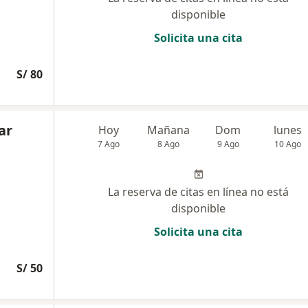
disponible
Solicita una cita
S/ 80
ar
Hoy
Mañana
Dom
lunes
7 Ago
8 Ago
9 Ago
10 Ago
La reserva de citas en línea no está
disponible
Solicita una cita
S/ 50