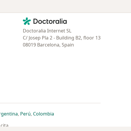
Contacto
Doctoralia - Página de inicio
Doctoralia Internet SL
C/ Josep Pla 2 - Building B2, floor 13
08019 Barcelona, Spain
estaña
 nueva pestaña
n una nueva pestaña
 abre en una nueva pestaña
se abre en una nueva pestaña
se abre en una nueva pestaña
se abre en una nueva pestaña
rgentina
,
Perú
,
Colombia
cita