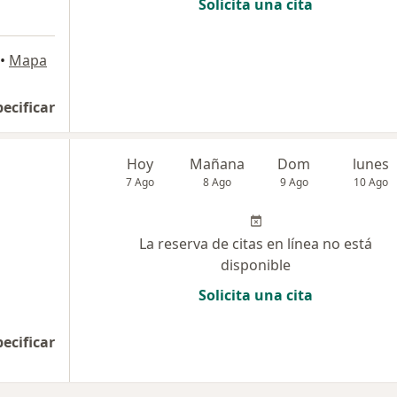
Solicita una cita
•
Mapa
pecificar
Hoy
Mañana
Dom
lunes
7 Ago
8 Ago
9 Ago
10 Ago
La reserva de citas en línea no está
disponible
Solicita una cita
pecificar