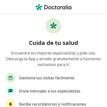
Men
Visita Domiciliaria Psicología • Ica, Ica
Filtros
• 1
Mapa
Especialistas en Visita domiciliaria
Cuida de tu salud
Psicología Ica
Encuentra los mejores especialistas y pide cita.
Descarga la App y accede gratuitamente a funciones
¿Qué especialidad estás buscando?
exclusivas para ti:
Psicólogo
Gestiona tus visitas fácilmente
Envía mensajes a tus especialistas
Recibe recordatorios y notificaciones