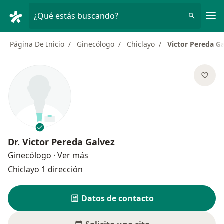
Men
¿Qué estás buscando?
Página De Inicio
Ginecólogo
Chiclayo
Victor Pereda G
Dr.
Victor Pereda Galvez
sobre las especializaciones
Ginecólogo
·
Ver más
Chiclayo
1 dirección
Datos de contacto