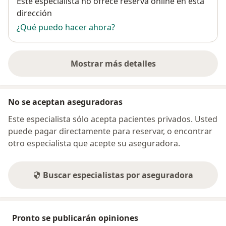
Disponibilidad
Este especialista no ofrece reserva online en esta
dirección
¿Qué puedo hacer ahora?
Mostrar más detalles
sobre la dirección
No se aceptan aseguradoras
Este especialista sólo acepta pacientes privados. Usted
puede pagar directamente para reservar, o encontrar
otro especialista que acepte su aseguradora.
Buscar especialistas por aseguradora
Pronto se publicarán opiniones