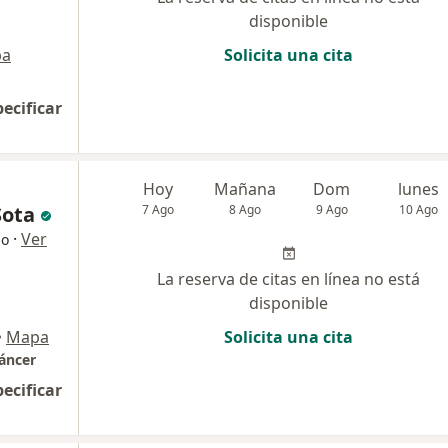
disponible
pa
Solicita una cita
pecificar
Hoy
Mañana
Dom
lunes
Sota
7 Ago
8 Ago
9 Ago
10 Ago
·
Ver
go
La reserva de citas en línea no está
disponible
•
Mapa
Solicita una cita
cáncer
pecificar