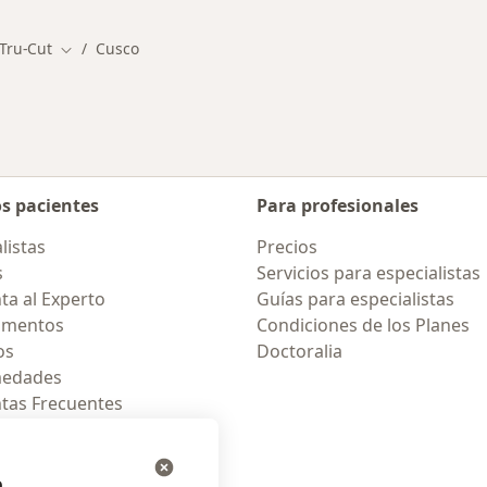
Tru-Cut
Cusco
Cambiar de ciudad
os pacientes
Para profesionales
listas
Precios
s
Servicios para especialistas
ta al Experto
Guías para especialistas
amentos
Condiciones de los Planes
os
Doctoralia
medades
tas Frecuentes
ión para celular
e