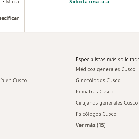
SO, Cusco
•
Mapa
Solicita una cita
pecificar
Especialistas más solicitad
Médicos generales Cusco
gía en Cusco
Ginecólogos Cusco
Pediatras Cusco
Cirujanos generales Cusco
Psicólogos Cusco
Ver más (15)
ios en Cusco
Más en esta categor