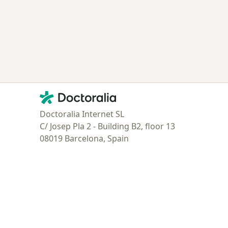
Contacto
Doctoralia - Página de inicio
Doctoralia Internet SL
C/ Josep Pla 2 - Building B2, floor 13
08019 Barcelona, Spain