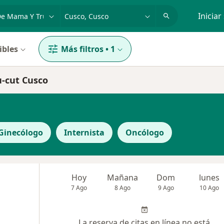
dad, enfermedad o nombre
p. ej. Lima
Iniciar
ibles
Más filtros
•
1
u-cut Cusco
Ginecólogo
Internista
Oncólogo
Hoy
Mañana
Dom
lunes
7 Ago
8 Ago
9 Ago
10 Ago
La reserva de citas en línea no está