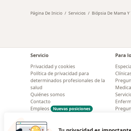
Página De Inicio
Servicios
Biópsia De Mama Y 
Servicio
Para l
Privacidad y cookies
Especia
Política de privacidad para
Clínica
determinados profesionales de la
Pregun
salud
Medic
Quiénes somos
Servici
Contacto
Enfer
Empleos
Pregun
Nuevas posiciones
Condiciones Generales de
Aplicac
Contratación
Tu privacidad es important