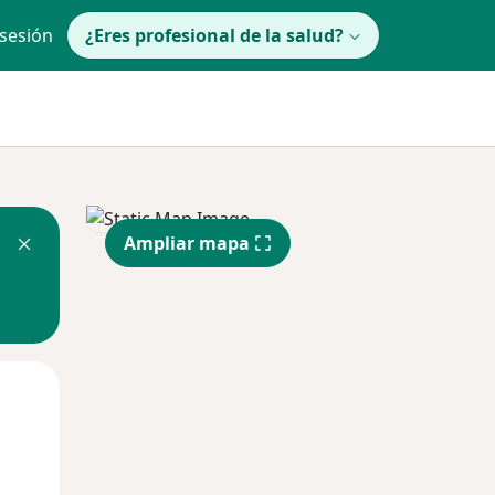
 sesión
¿Eres profesional de la salud?
Ampliar mapa
Mar
Mié
Jue
11 Ago
12 Ago
13 Ago