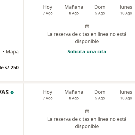
Hoy
Mañana
Dom
lunes
7 Ago
8 Ago
9 Ago
10 Ago
La reserva de citas en línea no está
disponible
er piso), Cusco
•
Mapa
Solicita una cita
e s/ 250
VAS
Hoy
Mañana
Dom
lunes
7 Ago
8 Ago
9 Ago
10 Ago
La reserva de citas en línea no está
disponible