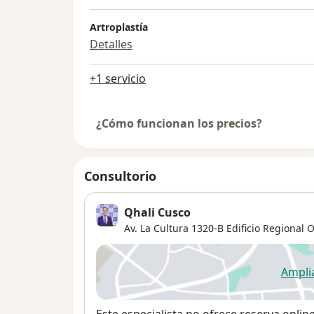
Artroplastía
Detalles
+1 servicio
¿Cómo funcionan los precios?
Consultorio
Qhali Cusco
Av. La Cultura 1320-B Edificio Regional O
Ampli
se
Disponibilidad