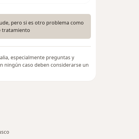
ayude, pero si es otro problema como
e tratamiento
alia, especialmente preguntas y
 en ningún caso deben considerarse un
usco