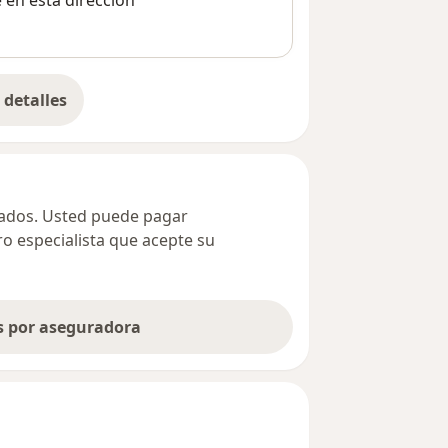
e en esta dirección
detalles
bre la dirección
ivados. Usted puede pagar
ro especialista que acepte su
as por aseguradora