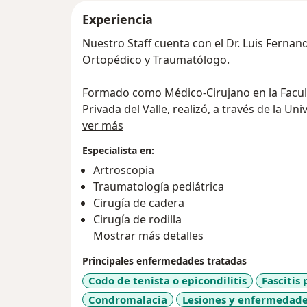
Experiencia
Nuestro Staff cuenta con el Dr. Luis Ferna
Ortopédico y Traumatólogo.
Formado como Médico-Cirujano en la Facult
Privada del Valle, realizó, a través de la 
Acerca de mí
especialización como Traumatólogo en el H
ver más
la ciudad de Lima-Perú.
Especialista en:
Ha realizado una pasantía en Cirugía de Ho
Artroscopia
Reemplazos Articulares en la Clínica Cemtr
Traumatología pediátrica
Leyes.
Cirugía de cadera
Actualmente es miembro de la Sociedad Pe
Cirugía de rodilla
ha asistido a numerosos cursos y congreso
Mostrar más detalles
Principales enfermedades tratadas
Codo de tenista o epicondilitis
Fascitis 
Condromalacia
Lesiones y enfermedade