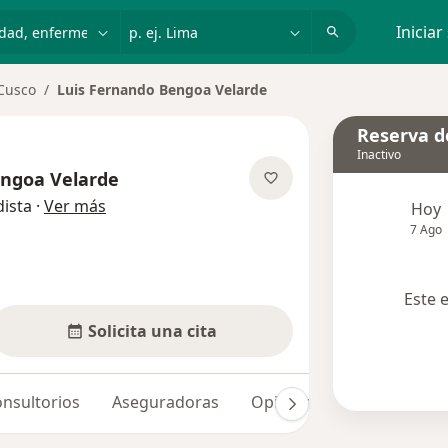
dad, enfermedad o nombre
p. ej. Lima
Iniciar
Cusco
Luis Fernando Bengoa Velarde
Reserva de
Inactivo
engoa Velarde
sobre las especializaciones
ista
·
Ver más
Hoy
7 Ago
Este 
Solicita una cita
nsultorios
Aseguradoras
Opiniones
Dudas solu