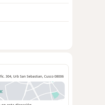
fic. 304,
Urb San Sebastian
,
Cusco
08006
ar
 abre en una nueva pestaña