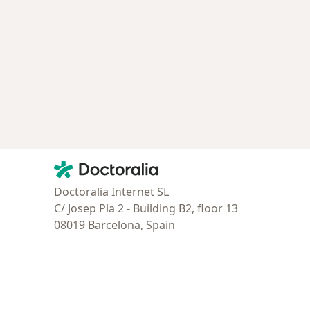
Contacto
Doctoralia - Página de inicio
Doctoralia Internet SL
C/ Josep Pla 2 - Building B2, floor 13
08019 Barcelona, Spain