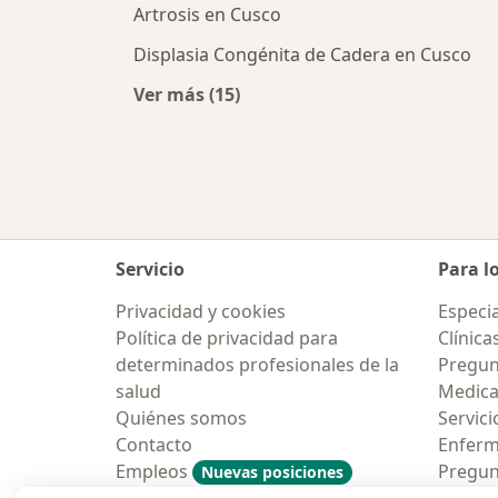
Artrosis en Cusco
Displasia Congénita de Cadera en Cusco
Ver más (15)
Más en esta categoría: Enfermeda
Servicio
Para l
Privacidad y cookies
Especia
Política de privacidad para
Clínica
determinados profesionales de la
Pregun
salud
Medic
Quiénes somos
Servici
Contacto
Enfer
Empleos
Pregun
Nuevas posiciones