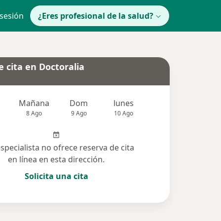
 sesión
¿Eres profesional de la salud?
 cita en Doctoralia
Mañana
Dom
lunes
Mar
Mié
8 Ago
9 Ago
10 Ago
11 Ago
12 Ag
especialista no ofrece reserva de cita
en línea en esta dirección.
Solicita una cita
cionadas (1)