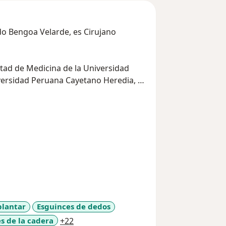
ndo Bengoa Velarde, es Cirujano
ad de Medicina de la Universidad
Universidad Peruana Cayetano Heredia, su
ospital Edgardo Rebagliati Martins de
mbro y Rodilla, Medicina Deportiva y
o, Madrid-España, con el Dr. Manuel
ruana de Traumatología y Ortopedia y
s.
plantar
Esguinces de dedos
a11y_sr_more_diseases
s de la cadera
+22