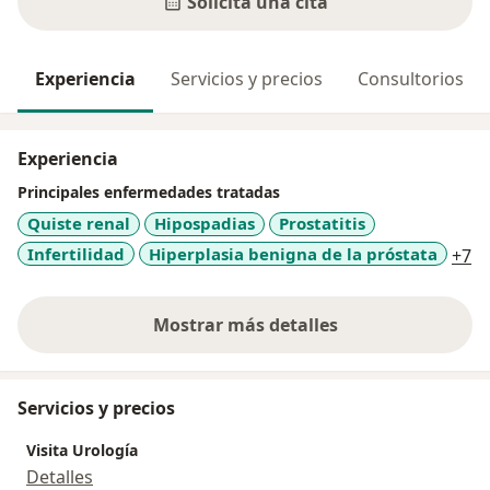
Solicita una cita
Experiencia
Servicios y precios
Consultorios
Experiencia
Principales enfermedades tratadas
Quiste renal
Hipospadias
Prostatitis
a1
Infertilidad
Hiperplasia benigna de la próstata
+7
Mostrar más detalles
sobre la experiencia
Servicios y precios
Visita Urología
Detalles