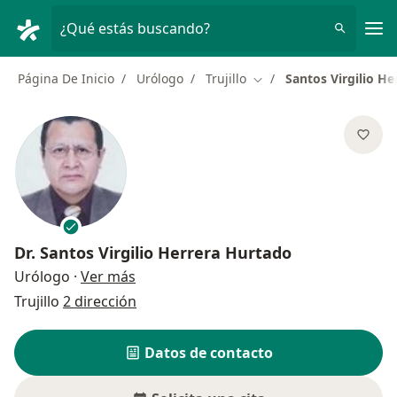
Men
¿Qué estás buscando?
Página De Inicio
Urólogo
Trujillo
Santos Virgilio H
Cambiar de ciudad
Dr.
Santos Virgilio Herrera Hurtado
sobre las especializaciones
Urólogo
·
Ver más
Trujillo
2 dirección
Datos de contacto