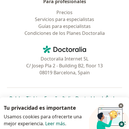
Para profesionales
Precios
Servicios para especialistas
Guías para especialistas
Condiciones de los Planes Doctoralia
Contacto
Doctoralia - Página de inicio
Doctoralia Internet SL
C/ Josep Pla 2 - Building B2, floor 13
08019 Barcelona, Spain
se abre en una nueva pestaña
se abre en una nueva pestaña
se abre en una nueva pestaña
se abre en una nueva pes
se abre en 
se a
Polska
,
Türkiye
,
España
,
Italia
,
Deutschland
,
Česko
,
se abre en una nueva pestaña
se abre en una nueva pestaña
se abre en una nueva pestaña
se abre en una nueva p
se abre en 
se abr
Portugal
,
México
,
Chile
,
Brasil
,
Argentina
,
Perú
,
Tu privacidad es importante
se abre en una nueva pe
Colombia
Usamos cookies para ofrecerte una
mejor experiencia.
www.doctoralia.pe © 2026 - Encuentra tu
Leer más
.