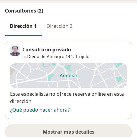
Consultorios (2)
Dirección 1
Dirección 2
Consultorio privado
Jr. Diego de Almagro 144,
Trujillo
Ampliar
se abre en una nueva pestañ
Disponibilidad
Este especialista no ofrece reserva online en esta
dirección
¿Qué puedo hacer ahora?
Mostrar más detalles
sobre la dirección