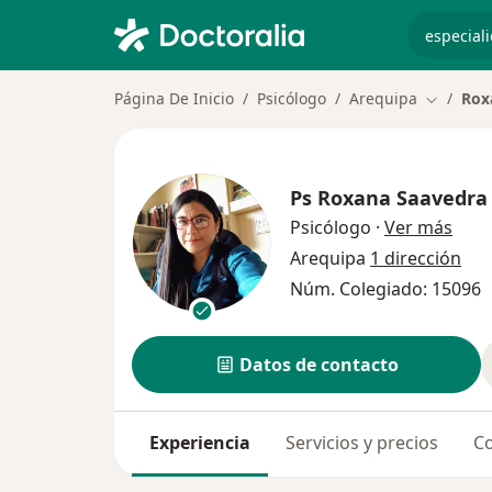
especiali
Página De Inicio
Psicólogo
Arequipa
Rox
Cambiar 
Ps
Roxana Saavedra
sobr
Psicólogo
·
Ver más
Arequipa
1 dirección
Núm. Colegiado: 15096
Datos de contacto
Experiencia
Servicios y precios
Co