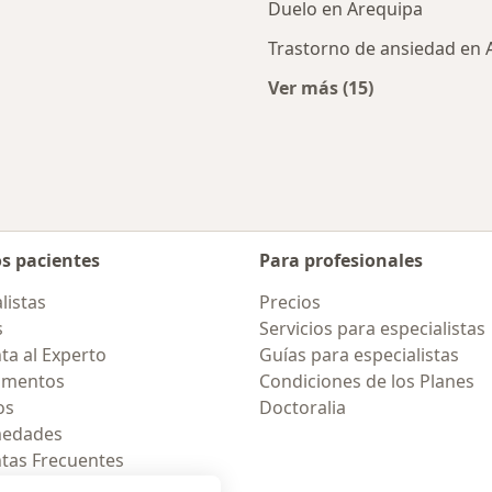
Duelo en Arequipa
Trastorno de ansiedad en 
Ver más (15)
cercanos
Más en esta catego
os pacientes
Para profesionales
listas
Precios
s
Servicios para especialistas
ta al Experto
Guías para especialistas
amentos
Condiciones de los Planes
os
Doctoralia
medades
tas Frecuentes
ión para celular