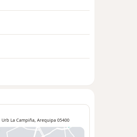
l
,
Urb La Campiña
,
Arequipa
05400