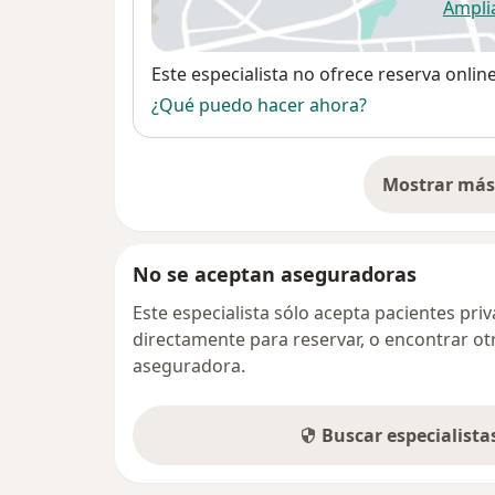
Ampli
se
Disponibilidad
Este especialista no ofrece reserva onlin
¿Qué puedo hacer ahora?
Mostrar más 
so
No se aceptan aseguradoras
Este especialista sólo acepta pacientes pr
directamente para reservar, o encontrar ot
aseguradora.
Buscar especialist