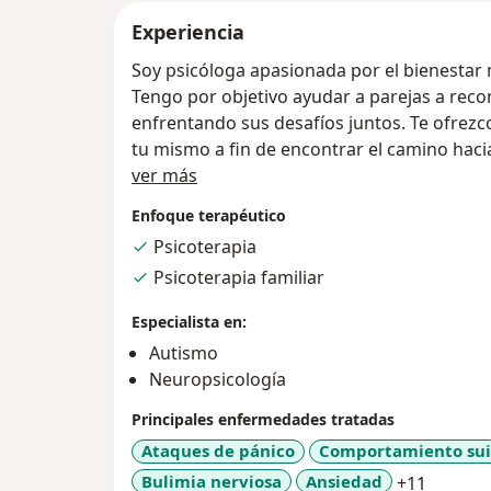
Experiencia
Soy psicóloga apasionada por el bienestar 
Tengo por objetivo ayudar a parejas a recons
enfrentando sus desafíos juntos. Te ofrez
tu mismo a fin de encontrar el camino hacia
Acerca de mí
ver más
Enfoque terapéutico
Psicoterapia
Psicoterapia familiar
Especialista en:
Autismo
Neuropsicología
Principales enfermedades tratadas
Ataques de pánico
Comportamiento sui
a11y_sr
Bulimia nerviosa
Ansiedad
+11