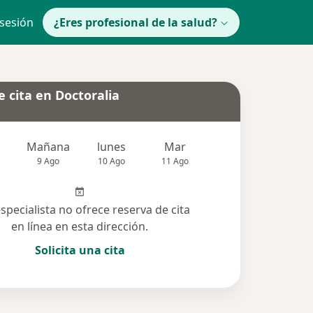
 sesión
¿Eres profesional de la salud?
 cita en Doctoralia
Mañana
lunes
Mar
Mié
Jue
9 Ago
10 Ago
11 Ago
12 Ago
13 Ag
especialista no ofrece reserva de cita
en línea en esta dirección.
Solicita una cita