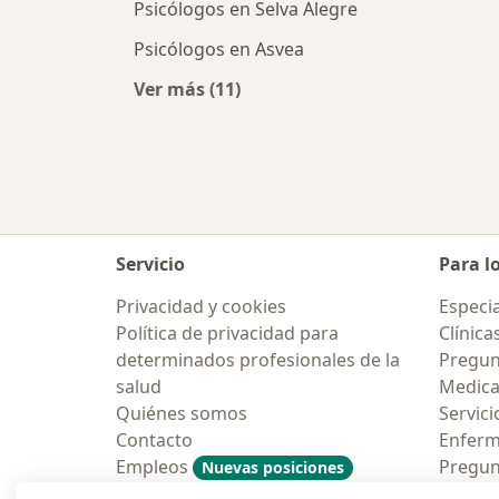
Psicólogos en Selva Alegre
Psicólogos en Asvea
Ver más (11)
Más en esta categoría: Psicólogos 
Servicio
Para l
Privacidad y cookies
Especia
Política de privacidad para
Clínica
determinados profesionales de la
Pregun
salud
Medic
Quiénes somos
Servici
Contacto
Enfer
Empleos
Pregun
Nuevas posiciones
Condiciones Generales de
Aplicac