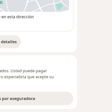
ar
 abre en una nueva pestaña
e en esta dirección
detalles
bre la dirección
ivados. Usted puede pagar
ro especialista que acepte su
as por aseguradora