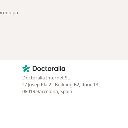
Arequipa
ría: Enfermedades más tratadas
Contacto
Doctoralia - Página de inicio
Doctoralia Internet SL
C/ Josep Pla 2 - Building B2, floor 13
08019 Barcelona, Spain