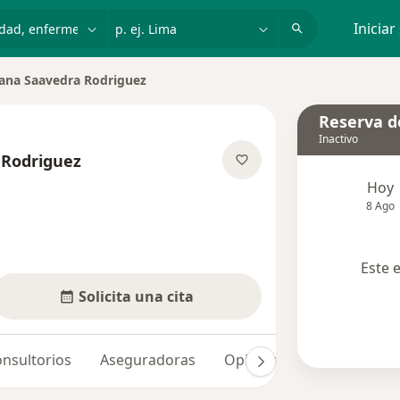
dad, enfermedad o nombre
p. ej. Lima
Iniciar
ana Saavedra Rodriguez
de ciudad
Reserva de
Inactivo
 Rodriguez
e las especializaciones
Hoy
8 Ago
Este 
Solicita una cita
nsultorios
Aseguradoras
Opiniones