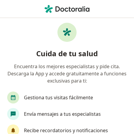
Men
Dolor En La Espalda • Ica, Ica
Filtros
• 1
Mapa
Especialistas en Dolor en la espalda en Ica
Cuida de tu salud
Encuentra los mejores especialistas y pide cita.
¿Qué especialidad estás buscando?
Descarga la App y accede gratuitamente a funciones
Traumatólogo y Ortopedista
exclusivas para ti:
Gestiona tus visitas fácilmente
Envía mensajes a tus especialistas
Recibe recordatorios y notificaciones