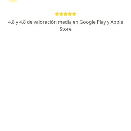
Endometriosis en Pueblo Libre
Ansiedad en Pueblo Libre
4.8 y 4.8 de valoración media en Google Play y Apple
Artrosis en Pueblo Libre
Store
Cáncer cérvico uterino en Pueblo Libre
Ver más (15)
Más en esta categoría: Principales enfermed
Página De Inicio
Pueblo Libre