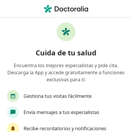
Men
Pueblo Libre, Lima
Búsquedas relacionadas
Especialistas más solicitados
Médicos generales Pueblo Libre
Cuida de tu salud
Ginecólogos Pueblo Libre
Encuentra los mejores especialistas y pide cita.
Cardiologos Pueblo Libre
Descarga la App y accede gratuitamente a funciones
Cirujanos generales Pueblo Libre
exclusivas para ti:
Traumatólogos y ortopedistas Pueblo Libre
Gestiona tus visitas fácilmente
Ver más (15)
Más en esta categoría: Especialistas más soli
Envía mensajes a tus especialistas
Principales enfermedades tratadas
Condiloma acuminado en Pueblo Libre
Recibe recordatorios y notificaciones