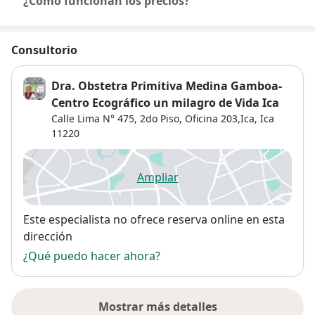
¿Cómo funcionan los precios?
Consultorio
Dra. Obstetra Primitiva Medina Gamboa-
Centro Ecográfico un milagro de Vida Ica
Calle Lima N° 475, 2do Piso, Oficina 203,Ica,
Ica
11220
Ampliar
se abre en una nueva pestañ
Disponibilidad
Este especialista no ofrece reserva online en esta
dirección
¿Qué puedo hacer ahora?
Mostrar más detalles
sobre la dirección