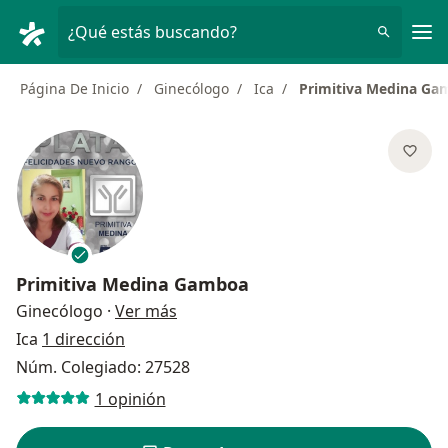
Men
¿Qué estás buscando?
Página De Inicio
Ginecólogo
Ica
Primitiva Medina Ga
Primitiva Medina Gamboa
sobre las especializaciones
Ginecólogo
·
Ver más
Ica
1 dirección
Núm. Colegiado: 27528
1 opinión