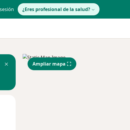
 sesión
¿Eres profesional de la salud?
Ampliar mapa
Mié
Jue
Vie
12 Ago
13 Ago
14 Ago