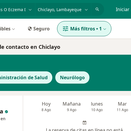
dad, enfermedad o nombre
p. ej. Lima
Iniciar
ibles
Seguro
Más filtros
•
1
de contacto en Chiclayo
inistración de Salud
Neurólogo
Hoy
Mañana
lunes
Mar
a
8 Ago
9 Ago
10 Ago
11 Ago
 en
La reserva de citas en línea no está