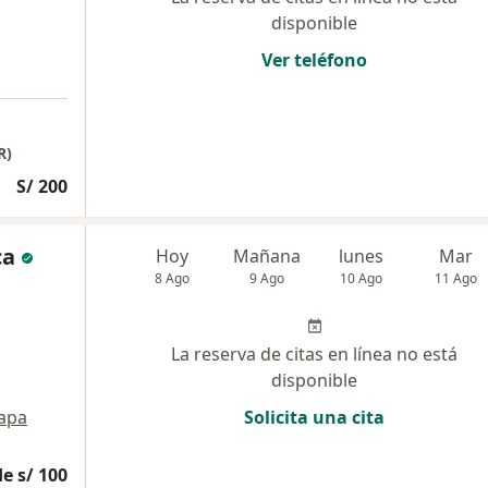
disponible
Ver teléfono
R)
S/ 200
ca
Hoy
Mañana
lunes
Mar
8 Ago
9 Ago
10 Ago
11 Ago
La reserva de citas en línea no está
disponible
apa
Solicita una cita
e s/ 100