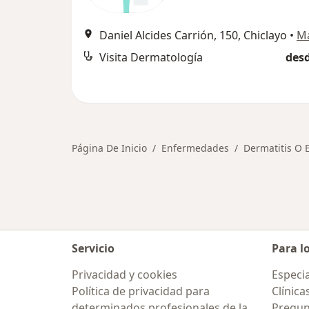
Daniel Alcides Carrión, 150, Chiclayo
•
M
Visita Dermatología
desd
Página De Inicio
Enfermedades
Dermatitis O 
Servicio
Para l
Privacidad y cookies
Especia
Política de privacidad para
Clínica
determinados profesionales de la
Pregun