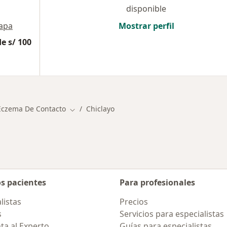
disponible
apa
Mostrar perfil
e s/ 100
Eczema De Contacto
Chiclayo
Cambiar de ciudad
os pacientes
Para profesionales
listas
Precios
s
Servicios para especialistas
ta al Experto
Guías para especialistas