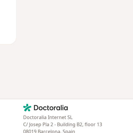
Contacto
Doctoralia - Página de inicio
Doctoralia Internet SL
C/ Josep Pla 2 - Building B2, floor 13
08019 Barcelona, Spain