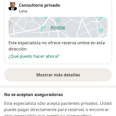
Consultorio privado
Lima
Ampliar
se abre en una nueva pestañ
Disponibilidad
Este especialista no ofrece reserva online en esta
dirección
¿Qué puedo hacer ahora?
Mostrar más detalles
sobre la dirección
No se aceptan aseguradoras
Este especialista sólo acepta pacientes privados. Usted
puede pagar directamente para reservar, o encontrar
otro especialista que acepte su aseguradora.