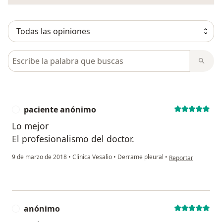
Busca en opiniones
paciente anónimo
P
Lo mejor
El profesionalismo del doctor.
en opinión del usu
9 de marzo de 2018
•
Clinica Vesalio
•
Derrame pleural
•
Reportar
anónimo
A