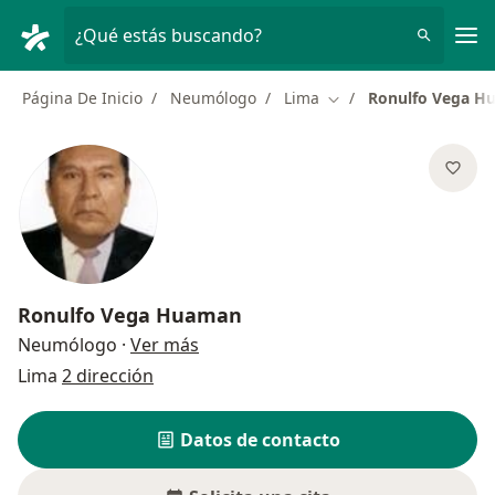
Men
¿Qué estás buscando?
Página De Inicio
Neumólogo
Lima
Ronulfo Vega H
Cambiar de ciudad
Ronulfo Vega Huaman
sobre las especializaciones
Neumólogo
·
Ver más
Lima
2 dirección
Datos de contacto