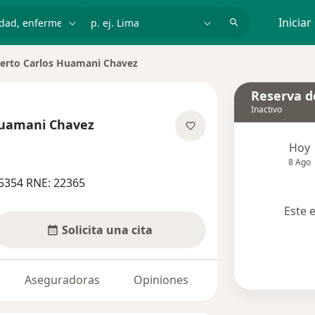
dad, enfermedad o nombre
p. ej. Lima
Iniciar
erto Carlos Huamani Chavez
de ciudad
Reserva de
Inactivo
Huamani Chavez
sobre las especializaciones
Hoy
8 Ago
5354 RNE: 22365
Este 
Solicita una cita
Aseguradoras
Opiniones