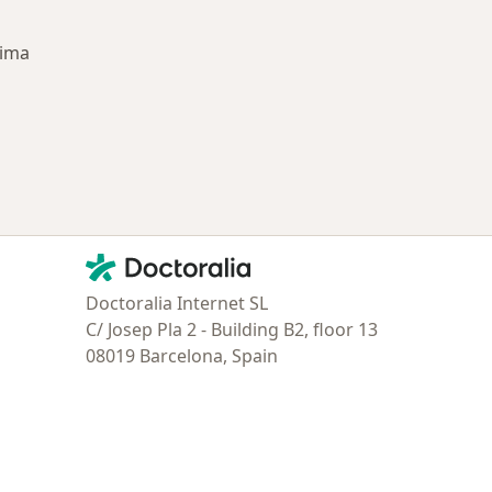
Lima
ría: Enfermedades más tratadas
Contacto
Doctoralia - Página de inicio
Doctoralia Internet SL
C/ Josep Pla 2 - Building B2, floor 13
08019 Barcelona, Spain