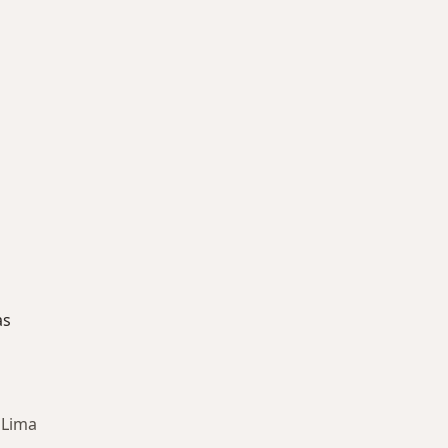
as
 Lima