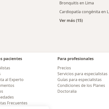
Bronquitis en Lima
Cardiopatía congénita en 
Ver más (15)
ercanas a Lima
Más en esta catego
os pacientes
Para profesionales
listas
Precios
s
Servicios para especialistas
ta al Experto
Guías para especialistas
amentos
Condiciones de los Planes
os
Doctoralia
medades
tas Frecuentes
ión para celular