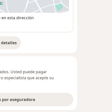
ar
 abre en una nueva pestaña
e en esta dirección
detalles
bre la dirección
ivados. Usted puede pagar
ro especialista que acepte su
as por aseguradora