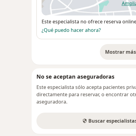
Ampli
se
Disponibilidad
Este especialista no ofrece reserva onlin
¿Qué puedo hacer ahora?
Mostrar más 
so
No se aceptan aseguradoras
Este especialista sólo acepta pacientes pr
directamente para reservar, o encontrar ot
aseguradora.
Buscar especialist