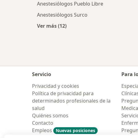
Anestesiólogos Pueblo Libre
Anestesiólogos Surco
Ver más (12)
Más en esta categoría: Ciudades c
Servicio
Para l
Privacidad y cookies
Especia
Política de privacidad para
Clínica
determinados profesionales de la
Pregun
salud
Medic
Quiénes somos
Servici
Contacto
Enfer
Empleos
Pregun
Nuevas posiciones
Condiciones Generales de
Aplicac