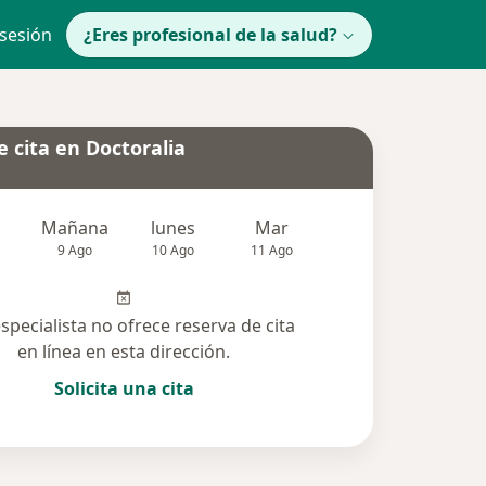
 sesión
¿Eres profesional de la salud?
 cita en Doctoralia
Mañana
lunes
Mar
Mié
Jue
9 Ago
10 Ago
11 Ago
12 Ago
13 Ag
especialista no ofrece reserva de cita
en línea en esta dirección.
Solicita una cita