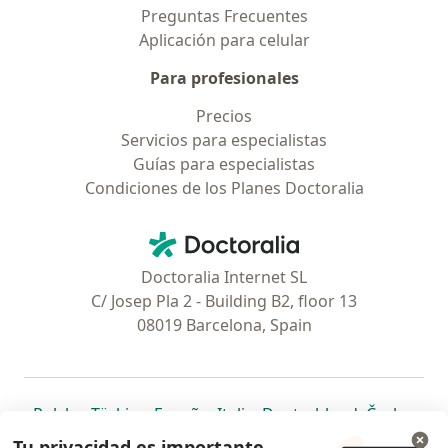
Preguntas Frecuentes
Aplicación para celular
Para profesionales
Precios
Servicios para especialistas
Guías para especialistas
Condiciones de los Planes Doctoralia
Contacto
Doctoralia - Página de inicio
Doctoralia Internet SL
C/ Josep Pla 2 - Building B2, floor 13
08019 Barcelona, Spain
se abre en una nueva pestaña
se abre en una nueva pestaña
se abre en una nueva pestaña
se abre en una nueva pes
se abre en 
se a
Polska
,
Türkiye
,
España
,
Italia
,
Deutschland
,
Česko
,
se abre en una nueva pestaña
se abre en una nueva pestaña
se abre en una nueva pestaña
se abre en una nueva p
se abre en 
se abr
Portugal
,
México
,
Chile
,
Brasil
,
Argentina
,
Perú
,
Tu privacidad es importante