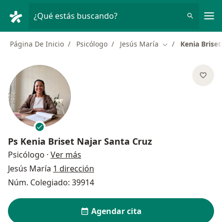
Men
¿Qué estás buscando?
Página De Inicio
Psicólogo
Jesús María
Kenia Briset
Cambiar de ciuda
Ps
Kenia Briset Najar Santa Cruz
sobre las especializaciones
Psicólogo
·
Ver más
Jesús María
1 dirección
Núm. Colegiado: 39914
Agendar cita