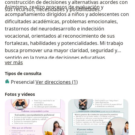
construcción de decisiones y alternativas acordes con
Asimismo, realizo procesos de evaluación y
sus recursos, necesidades y posibilidades.
acompañamiento dirigidos a niños y adolescentes con
dificultades académicas, problemas emocionales,
trastornos del neurodesarrollo e indecisión
vocacional, orientados al reconocimiento de sus
fortalezas, habilidades y potencialidades. Mi trabajo
busca promover una mayor claridad, seguridad y
sentido en la toma de decisiones educativas,
Acerca de mí
ver más
académicas y vocacionales, así como fortalecer
aquellas habilidades que requieren mayor desarrollo
Tipos de consulta
para favorecer un desempeño integral, acorde a sus
Presencial
Ver direcciones (1)
necesidades y contexto.
Fotos y videos