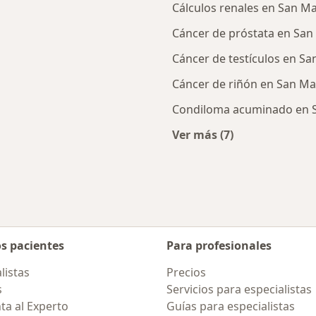
Cálculos renales en San Ma
Cáncer de próstata en San
Cáncer de testículos en Sa
Cáncer de riñón en San Ma
Condiloma acuminado en S
Ver más (7)
rcanas a San Martín de Porres
Más en esta catego
os pacientes
Para profesionales
listas
Precios
s
Servicios para especialistas
ta al Experto
Guías para especialistas