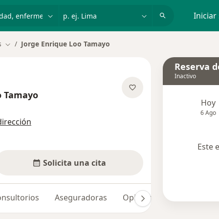
dad, enfermedad o nombre
p. ej. Lima
Iniciar
s
Jorge Enrique Loo Tamayo
Cambiar de ciudad
Reserva de
Inactivo
oo Tamayo
Hoy
las especializaciones
6 Ago
dirección
Este 
Solicita una cita
nsultorios
Aseguradoras
Opiniones (1)