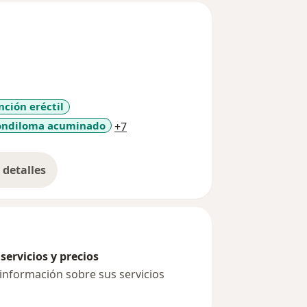
nción eréctil
a11y_sr_more_diseases
ondiloma acuminado
+7
detalles
bre la experiencia
servicios y precios
 información sobre sus servicios