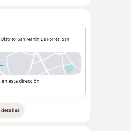
o Distrito: San Martin De Porres,
San
ar
 abre en una nueva pestaña
e en esta dirección
detalles
bre la dirección