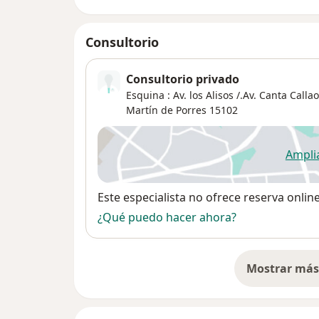
Consultorio
Consultorio privado
Esquina : Av. los Alisos /.Av. Canta Calla
Martín de Porres
15102
Ampli
se
Disponibilidad
Este especialista no ofrece reserva onlin
¿Qué puedo hacer ahora?
Mostrar más 
so