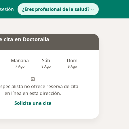
 sesión
¿Eres profesional de la salud?
 cita en Doctoralia
Mañana
Sáb
Dom
lunes
Mar
7 Ago
8 Ago
9 Ago
10 Ago
11 Ag
especialista no ofrece reserva de cita
en línea en esta dirección.
Solicita una cita