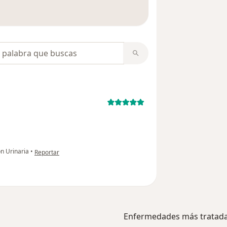
 opiniones
opiniones
en opinión del usuario paciente
n Urinaria
•
Reportar
Enfermedades más tratad