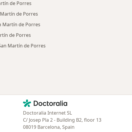
rtín de Porres
 Martín de Porres
n Martín de Porres
rtín de Porres
an Martín de Porres
ría: Enfermedades más tratadas
Contacto
Doctoralia - Página de inicio
Doctoralia Internet SL
C/ Josep Pla 2 - Building B2, floor 13
08019 Barcelona, Spain