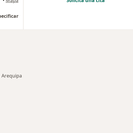
•
Mapa
Solicita una cita
pecificar
n Arequipa
rmedades en Arequipa