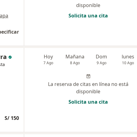
disponible
apa
Solicita una cita
pecificar
rra
Hoy
Mañana
Dom
lunes
7 Ago
8 Ago
9 Ago
10 Ago
sta
La reserva de citas en línea no está
disponible
Solicita una cita
S/ 150