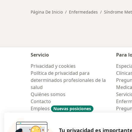
Página De Inicio
Enfermedades
Síndrome Met
Servicio
Para l
Privacidad y cookies
Especia
Política de privacidad para
Clínica
determinados profesionales de la
Pregun
salud
Medic
Quiénes somos
Servici
Contacto
Enfer
Empleos
Pregun
Nuevas posiciones
Condiciones Generales de
Aplicac
Contratación
Tu privacidad es important