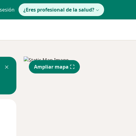
 sesión
¿Eres profesional de la salud?
Ampliar mapa
Mar
Mié
Jue
11 Ago
12 Ago
13 Ago