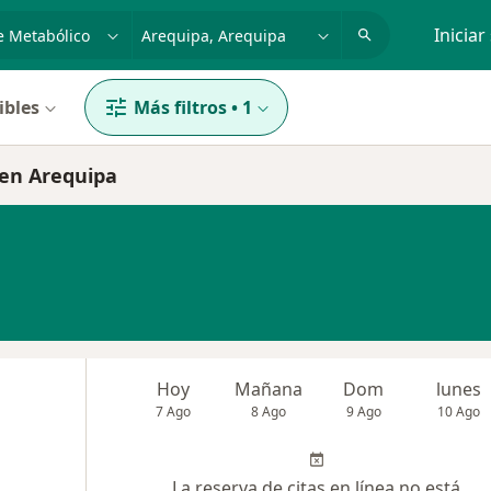
dad, enfermedad o nombre
p. ej. Lima
Iniciar
ibles
Más filtros
•
1
 en Arequipa
Hoy
Mañana
Dom
lunes
7 Ago
8 Ago
9 Ago
10 Ago
La reserva de citas en línea no está