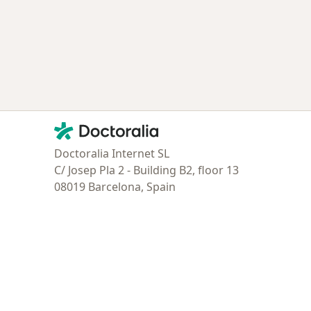
Contacto
Doctoralia - Página de inicio
Doctoralia Internet SL
C/ Josep Pla 2 - Building B2, floor 13
08019 Barcelona, Spain