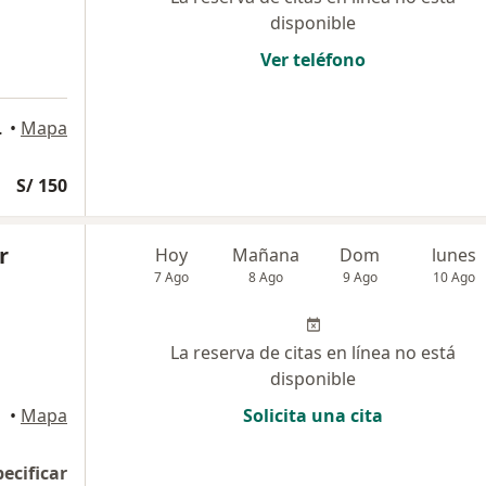
disponible
Ver teléfono
requipa, Arequipa
•
Mapa
S/ 150
r
Hoy
Mañana
Dom
lunes
7 Ago
8 Ago
9 Ago
10 Ago
La reserva de citas en línea no está
disponible
•
Mapa
Solicita una cita
pecificar