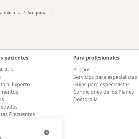
abólico
Arequipa
Cambiar de ciudad
Cambiar de ciudad
os pacientes
Para profesionales
listas
Precios
s
Servicios para especialistas
ta al Experto
Guías para especialistas
amentos
Condiciones de los Planes
os
Doctoralia
medades
tas Frecuentes
ión para celular
e