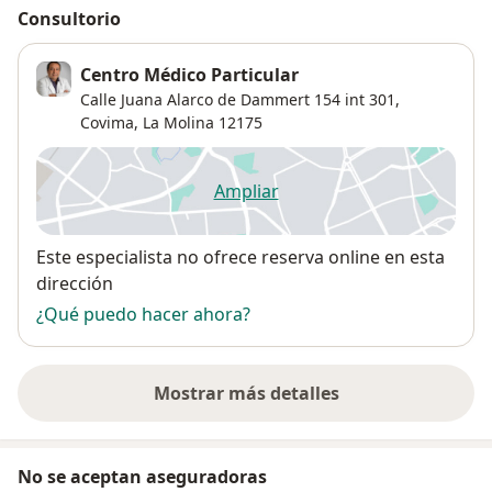
Consultorio
Centro Médico Particular
Calle Juana Alarco de Dammert 154 int 301,
Covima
,
La Molina
12175
Ampliar
se abre en una nueva pestañ
Disponibilidad
Este especialista no ofrece reserva online en esta
dirección
¿Qué puedo hacer ahora?
Mostrar más detalles
sobre la dirección
No se aceptan aseguradoras