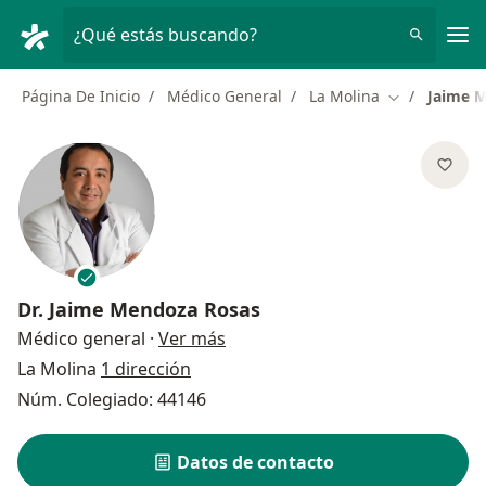
Men
¿Qué estás buscando?
Página De Inicio
Médico General
La Molina
Jaime 
Cambiar de c
Dr.
Jaime Mendoza Rosas
sobre las especializaciones
Médico general
·
Ver más
La Molina
1 dirección
Núm. Colegiado: 44146
Datos de contacto