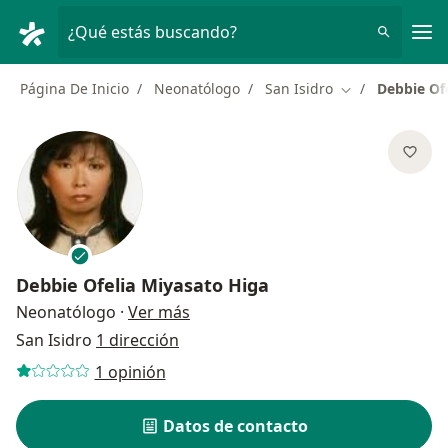
Men
¿Qué estás buscando?
Página De Inicio
Neonatólogo
San Isidro
Debbie Of
Cambiar de ciu
Debbie Ofelia Miyasato Higa
sobre las especializaciones
Neonatólogo
·
Ver más
San Isidro
1 dirección
1 opinión
Datos de contacto