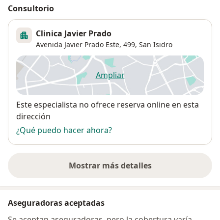
Consultorio
Clinica Javier Prado
Avenida Javier Prado Este, 499,
San Isidro
Ampliar
se abre en una nueva pestañ
Disponibilidad
Este especialista no ofrece reserva online en esta
dirección
¿Qué puedo hacer ahora?
Mostrar más detalles
sobre la dirección
Aseguradoras aceptadas
Se aceptan aseguradoras, pero la cobertura varía