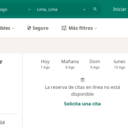
dad, enfermedad o nombre
p. ej. Lima
Iniciar
ibles
Seguro
Más filtros
r
Hoy
Mañana
Dom
lunes
7 Ago
8 Ago
9 Ago
10 Ago
La reserva de citas en línea no está
disponible
Solicita una cita
pa