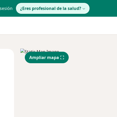
 sesión
¿Eres profesional de la salud?
Mar
Mié
Jue
Ampliar mapa
11 Ago
12 Ago
13 Ago