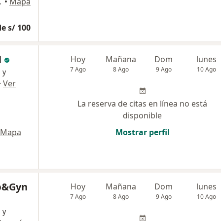
n de Lurigancho
•
Mapa
e s/ 100
l
Hoy
Mañana
Dom
lunes
7 Ago
8 Ago
9 Ago
10 Ago
 y
·
Ver
La reserva de citas en línea no está
disponible
Mapa
Mostrar perfil
b&Gyn
Hoy
Mañana
Dom
lunes
7 Ago
8 Ago
9 Ago
10 Ago
 y