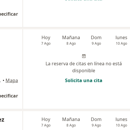
pecificar
Hoy
Mañana
Dom
lunes
7 Ago
8 Ago
9 Ago
10 Ago
La reserva de citas en línea no está
disponible
a, Urb Apolo
•
Mapa
Solicita una cita
pecificar
ez
Hoy
Mañana
Dom
lunes
7 Ago
8 Ago
9 Ago
10 Ago