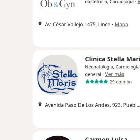
·
obstetricia, Cardiología
Av. César Vallejo 1475, Lince
•
Mapa
Clinica Stella Mar
Neonatología, Cardiología
·
Ver más
general
29 opinión
Avenida Paso De Los Andes, 923, Puebl
Carmen Luisa