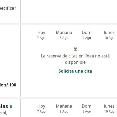
pecificar
Hoy
Mañana
Dom
lunes
7 Ago
8 Ago
9 Ago
10 Ago
La reserva de citas en línea no está
disponible
Solicita una cita
e s/ 100
alas
Hoy
Mañana
Dom
lunes
7 Ago
8 Ago
9 Ago
10 Ago
ral,