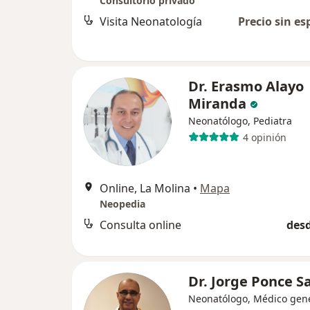
Consultorio privado
Visita Neonatología
Precio sin es
Dr. Erasmo Alayo
Miranda
Neonatólogo, Pediatra
4 opinión
Online, La Molina
•
Mapa
Neopedia
Consulta online
desd
Dr. Jorge Ponce S
Neonatólogo, Médico gene