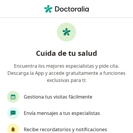
Men
¿Qué estás buscando?
Página De Inicio
Enfermedades
Cáncer De Glándula Suprarrenal
Cáncer de glándula suprarrenal -
Cuida de tu salud
Información, expertos y
Encuentra los mejores especialistas y pide cita.
preguntas frecuentes
Descarga la App y accede gratuitamente a funciones
exclusivas para ti:
Gestiona tus visitas fácilmente
Información
Envía mensajes a tus especialistas
Recibe recordatorios y notificaciones