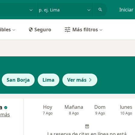
dad, enfermedad o nombre
p. ej. Lima
Iniciar
ibles
Seguro
Más filtros
San Borja
Lima
Ver más
a
Hoy
Mañana
Dom
lunes
7 Ago
8 Ago
9 Ago
10 Ago
 más
La reserva de citas en línea no está