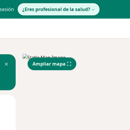
 sesión
¿Eres profesional de la salud?
Ampliar mapa
Mar
Mié
Jue
11 Ago
12 Ago
13 Ago