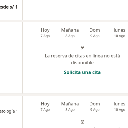
sde s/ 1
Hoy
Mañana
Dom
lunes
7 Ago
8 Ago
9 Ago
10 Ago
La reserva de citas en línea no está
disponible
Solicita una cita
Hoy
Mañana
Dom
lunes
7 Ago
8 Ago
9 Ago
10 Ago
·
atología