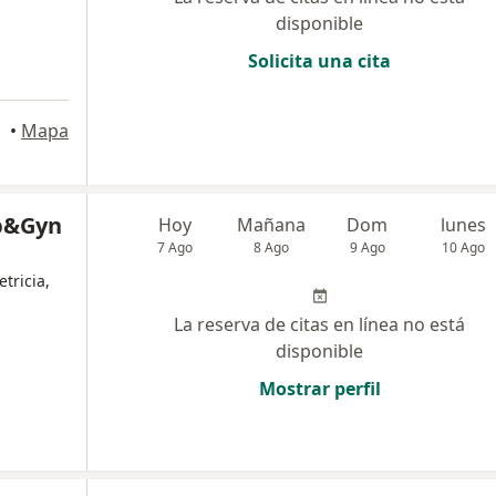
disponible
Solicita una cita
•
Mapa
b&Gyn
Hoy
Mañana
Dom
lunes
7 Ago
8 Ago
9 Ago
10 Ago
tricia,
La reserva de citas en línea no está
disponible
Mostrar perfil