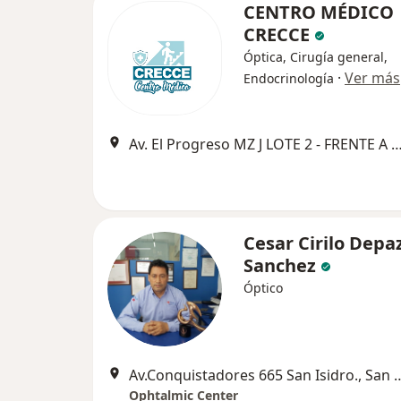
CENTRO MÉDICO
CRECCE
Óptica, Cirugía general,
·
Ver más
Endocrinología
Av. El Progreso MZ J LOTE 2 - FRENTE A PUERTA DE EMERGENCIAS DEL HOSPITAL REGI
Cesar Cirilo Depa
Sanchez
Óptico
Av.Conquistadores 665 San I
Ophtalmic Center