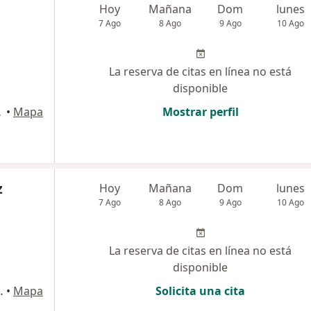
Hoy
Mañana
Dom
lunes
7 Ago
8 Ago
9 Ago
10 Ago
La reserva de citas en línea no está
disponible
ONAL., Chiclayo
•
Mapa
Mostrar perfil
z
Hoy
Mañana
Dom
lunes
7 Ago
8 Ago
9 Ago
10 Ago
La reserva de citas en línea no está
disponible
sidro., San Isidro
•
Mapa
Solicita una cita