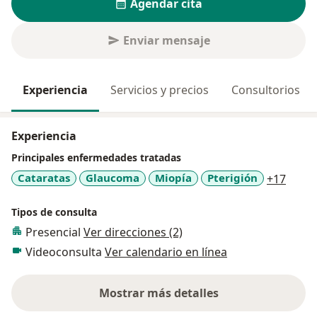
Agendar cita
Enviar mensaje
Experiencia
Servicios y precios
Consultorios
Experiencia
Principales enfermedades tratadas
a11y_
Cataratas
Glaucoma
Miopía
Pterigión
+17
Tipos de consulta
Presencial
Ver direcciones (2)
Videoconsulta
Ver calendario en línea
Mostrar más detalles
sobre la experiencia