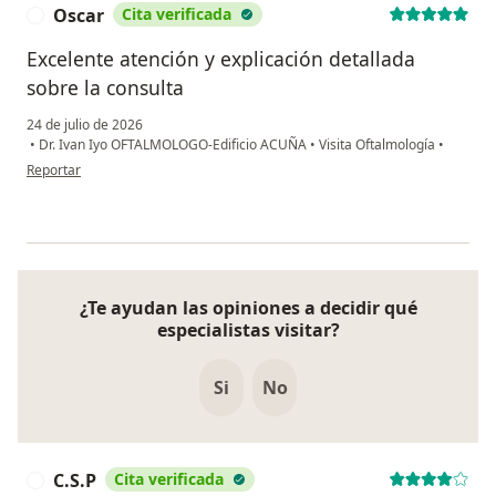
Oscar
Cita verificada
O
Excelente atención y explicación detallada
sobre la consulta
24 de julio de 2026
•
Dr. Ivan Iyo OFTALMOLOGO-Edificio ACUÑA
•
Visita Oftalmología
•
en opinión del usuario Oscar
Reportar
¿Te ayudan las opiniones a decidir qué
especialistas visitar?
Si
No
C.S.P
Cita verificada
C