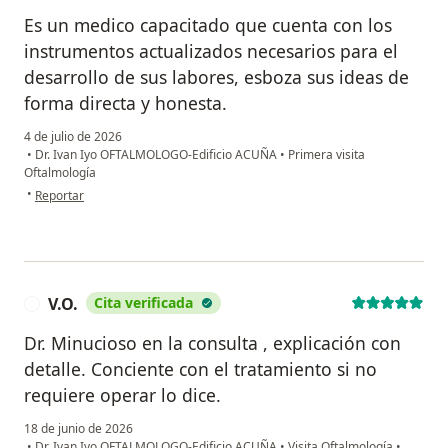
Es un medico capacitado que cuenta con los
instrumentos actualizados necesarios para el
desarrollo de sus labores, esboza sus ideas de
forma directa y honesta.
4 de julio de 2026
•
Dr. Ivan Iyo OFTALMOLOGO-Edificio ACUÑA
•
Primera visita
Oftalmología
en opinión del usuario C.S.P
•
Reportar
V.O.
Cita verificada
V
Dr. Minucioso en la consulta , explicación con
detalle. Conciente con el tratamiento si no
requiere operar lo dice.
18 de junio de 2026
•
Dr. Ivan Iyo OFTALMOLOGO-Edificio ACUÑA
•
Visita Oftalmología
•