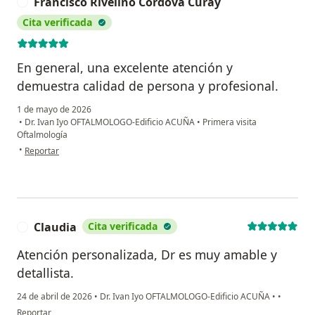
Francisco Rivelino Cordova Curay
F
Cita verificada
En general, una excelente atención y
demuestra calidad de persona y profesional.
1 de mayo de 2026
•
Dr. Ivan Iyo OFTALMOLOGO-Edificio ACUÑA
•
Primera visita
Oftalmología
en opinión del usuario Francisco Rivelino Cordova Curay
•
Reportar
Claudia
Cita verificada
C
Atención personalizada, Dr es muy amable y
detallista.
24 de abril de 2026
•
Dr. Ivan Iyo OFTALMOLOGO-Edificio ACUÑA
•
•
en opinión del usuario Claudia
Reportar