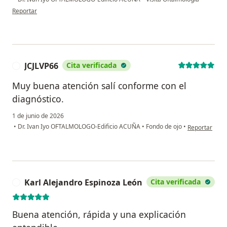
en opinión del usuario V.O.
Reportar
JCJLVP66
Cita verificada
J
Muy buena atención salí conforme con el
diagnóstico.
1 de junio de 2026
en opinión del
•
Dr. Ivan Iyo OFTALMOLOGO-Edificio ACUÑA
•
Fondo de ojo
•
Reportar
Karl Alejandro Espinoza León
Cita verificada
K
Buena atención, rápida y una explicación