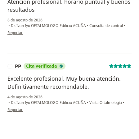
Atención profesional, horario puntual y buenos
resultados
8 de agosto de 2026
•
Dr. Ivan Iyo OFTALMOLOGO-Edificio ACUÑA
•
Consulta de control
•
en opinión del usuario Ricardo Gil Cruz
Reportar
PP
Cita verificada
P
Excelente profesional. Muy buena atención.
Definitivamente recomendable.
4 de agosto de 2026
•
Dr. Ivan Iyo OFTALMOLOGO-Edificio ACUÑA
•
Visita Oftalmología
•
en opinión del usuario PP
Reportar