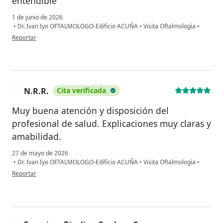
entendible
1 de junio de 2026
•
Dr. Ivan Iyo OFTALMOLOGO-Edificio ACUÑA
•
Visita Oftalmología
•
en opinión del usuario Karl Alejandro Espinoza León
Reportar
N.R.R.
Cita verificada
N
Muy buena atención y disposición del
profesional de salud. Explicaciones muy claras y
amabilidad.
27 de mayo de 2026
•
Dr. Ivan Iyo OFTALMOLOGO-Edificio ACUÑA
•
Visita Oftalmología
•
en opinión del usuario N.R.R.
Reportar