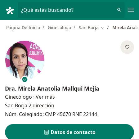
Men
¿Qué estás buscando?
Página De Inicio
Ginecólogo
San Borja
Mirela Anato
Cambiar de ciuda
Dra.
Mirela Anatolia Mallqui Mejia
sobre las especializaciones
Ginecólogo
·
Ver más
San Borja
2 dirección
Núm. Colegiado: CMP 45670 RNE 22144
Datos de contacto