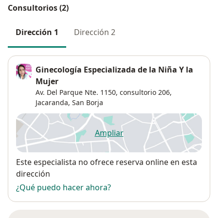
Consultorios (2)
Dirección 1
Dirección 2
Ginecología Especializada de la Niña Y la
Mujer
Av. Del Parque Nte. 1150, consultorio 206,
Jacaranda
,
San Borja
Ampliar
se abre en una nueva pestañ
Disponibilidad
Este especialista no ofrece reserva online en esta
dirección
¿Qué puedo hacer ahora?