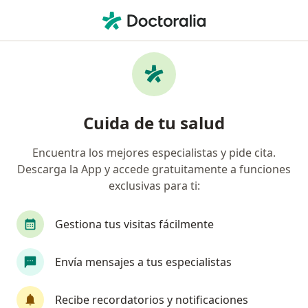
Men
Sinequia Vulvar • San Borja, Lima
Filtros
• 1
Seguro
Mapa
Especialistas en Sinequia vulvar en San
Cuida de tu salud
Borja
Encuentra los mejores especialistas y pide cita.
Descarga la App y accede gratuitamente a funciones
¿Qué especialidad estás buscando?
exclusivas para ti:
Ginecólogo
Oncólogo
Gestiona tus visitas fácilmente
Envía mensajes a tus especialistas
Recibe recordatorios y notificaciones