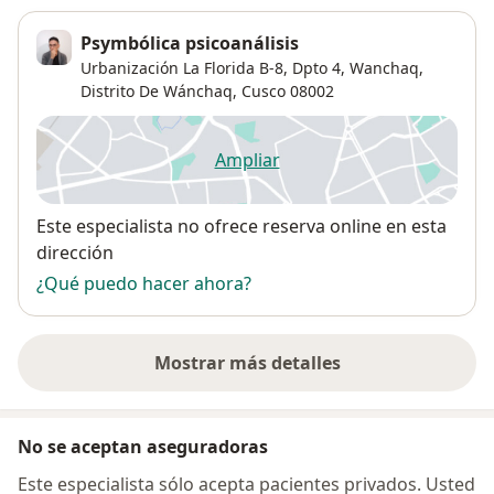
Psymbólica psicoanálisis
Urbanización La Florida B-8, Dpto 4, Wanchaq,
Distrito De Wánchaq
,
Cusco
08002
Ampliar
se abre en una nueva pestañ
Disponibilidad
Este especialista no ofrece reserva online en esta
dirección
¿Qué puedo hacer ahora?
Mostrar más detalles
sobre la dirección
No se aceptan aseguradoras
Este especialista sólo acepta pacientes privados. Usted