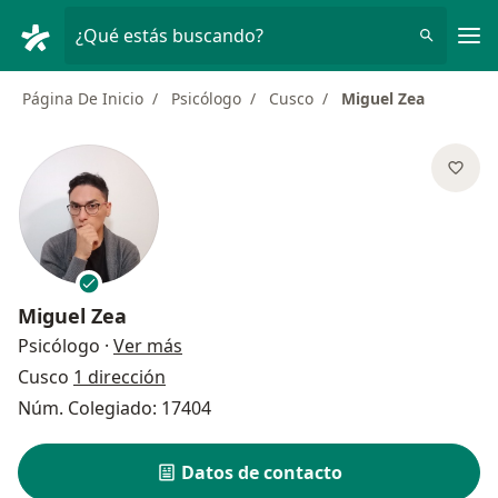
Men
¿Qué estás buscando?
Página De Inicio
Psicólogo
Cusco
Miguel Zea
Miguel Zea
sobre las especializaciones
Psicólogo
·
Ver más
Cusco
1 dirección
Núm. Colegiado: 17404
Datos de contacto