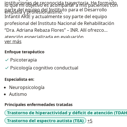
instituciones de reconocida trayectoria. He formado
lo que mi objetivo es acompañar a mis pacientes con
parte del equipo del Instituto para el Desarrollo
empatía y profesionalismo.
Infantil ARIE y actualmente soy parte del equipo
profesional del Instituto Nacional de Rehabilitación
“Dra. Adriana Rebaza Flores” – INR. Allí ofrezco
atención especializada en evaluación
Acerca de mí
ver más
neuropsicológica, rehabilitación cognitiva y
orientación terapéutica, siempre orientada a mejorar
Enfoque terapéutico
la calidad de vida y la funcionalidad de quienes confían
Psicoterapia
en mí.
Psicología cognitivo conductual
Especialista en:
Neuropsicología
Autismo
Principales enfermedades tratadas
Trastorno de hiperactividad y déficit de atención (TDAH
a11y_sr_more_d
Trastorno del espectro autista (TEA)
+5