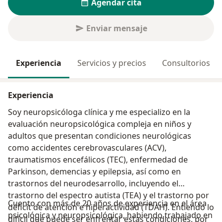
Agendar cita
Enviar mensaje
Experiencia
Servicios y precios
Consultorios
Experiencia
Soy neuropsicóloga clínica y me especializo en la
evaluación neuropsicológica compleja en niños y
adultos que presentan condiciones neurológicas
como accidentes cerebrovasculares (ACV),
traumatismos encefálicos (TEC), enfermedad de
Parkinson, demencias y epilepsia, así como en
trastornos del neurodesarrollo, incluyendo el
trastorno del espectro autista (TEA) y el trastorno por
Cuento con más de 20 años de experiencia en el área
déficit de atención e hiperactividad (TDAH). Entiendo lo
psicológica y neuropsicológica, habiendo trabajado en
difícil que puede ser enfrentar estas condiciones, por