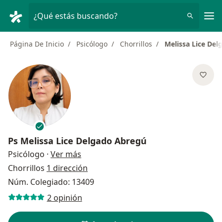
Men
¿Qué estás buscando?
Página De Inicio
Psicólogo
Chorrillos
Melissa Lice De
Ps
Melissa Lice Delgado Abregú
sobre las especializaciones
Psicólogo
·
Ver más
Chorrillos
1 dirección
Núm. Colegiado: 13409
2 opinión