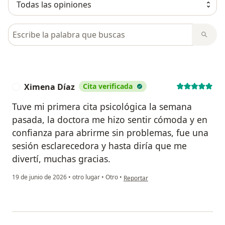
Busca en opiniones
Ximena Díaz
Cita verificada
X
Tuve mi primera cita psicológica la semana
pasada, la doctora me hizo sentir cómoda y en
confianza para abrirme sin problemas, fue una
sesión esclarecedora y hasta diría que me
divertí, muchas gracias.
en opinión del usuario Ximena Díaz
19 de junio de 2026
•
otro lugar
•
Otro
•
Reportar