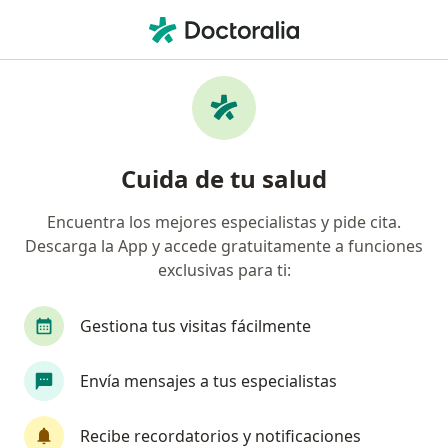
Men
Lesiones Y Enfermedades De La Muñeca • Tacna, Tacna
Filtros
• 1
Seguro
Mapa
Especialistas en Lesiones y enfermedades
Cuida de tu salud
de la muñeca en Tacna
Encuentra los mejores especialistas y pide cita.
Descarga la App y accede gratuitamente a funciones
¿Qué especialidad estás buscando?
exclusivas para ti:
Cirujano plástico
Médico general
Traumat
Gestiona tus visitas fácilmente
Envía mensajes a tus especialistas
Recibe recordatorios y notificaciones