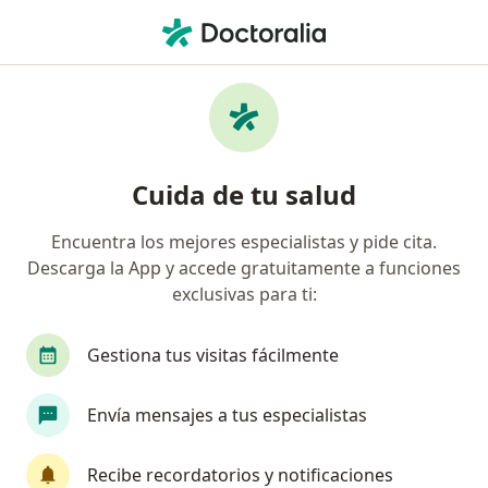
Men
Herpes • Tacna, Tacna
Filtros
• 1
Mapa
Especialistas en Herpes en Tacna
Cuida de tu salud
Encuentra los mejores especialistas y pide cita.
¿Qué especialidad estás buscando?
Descarga la App y accede gratuitamente a funciones
Médico general
exclusivas para ti:
Gestiona tus visitas fácilmente
Envía mensajes a tus especialistas
Recibe recordatorios y notificaciones