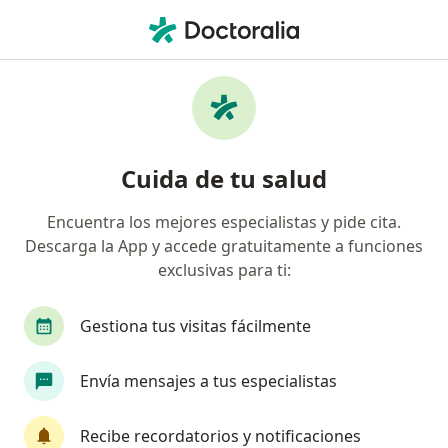
Men
Pie Diabético • Trujillo, La Libertad
Filtros
• 1
Seguro
Mapa
Especialistas en Pie diabético en Trujillo
Cuida de tu salud
Encuentra los mejores especialistas y pide cita.
¿Qué especialidad estás buscando?
Descarga la App y accede gratuitamente a funciones
Médico familiar
Endocrinólogo
Ginecólog
exclusivas para ti:
Gestiona tus visitas fácilmente
Envía mensajes a tus especialistas
Recibe recordatorios y notificaciones