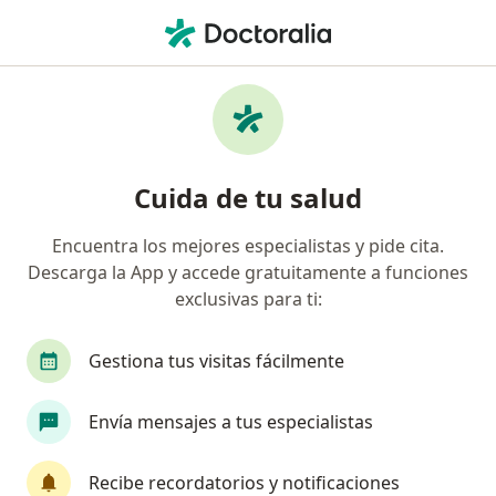
Men
Hipercolesterolemia Familiar • Trujillo, La Libertad
Filtros
• 1
Mapa
Especialistas en Hipercolesterolemia
Cuida de tu salud
familiar en Trujillo
Encuentra los mejores especialistas y pide cita.
Descarga la App y accede gratuitamente a funciones
¿Qué especialidad estás buscando?
exclusivas para ti:
Médico familiar
Internista
Gestiona tus visitas fácilmente
Envía mensajes a tus especialistas
Recibe recordatorios y notificaciones