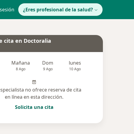
 sesión
¿Eres profesional de la salud?
 cita en Doctoralia
Mañana
Dom
lunes
Mar
Mié
8 Ago
9 Ago
10 Ago
11 Ago
12 Ag
especialista no ofrece reserva de cita
en línea en esta dirección.
Solicita una cita