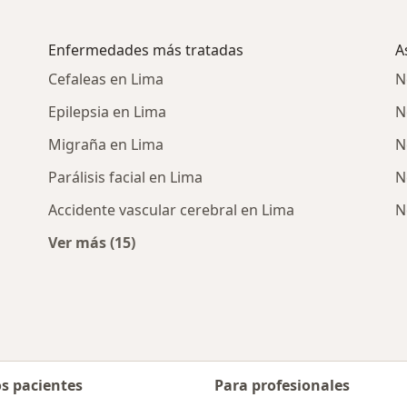
Enfermedades más tratadas
A
Cefaleas en Lima
N
Epilepsia en Lima
N
Migraña en Lima
N
Parálisis facial en Lima
N
Accidente vascular cerebral en Lima
N
Ver más (15)
cercanos
Más en esta categoría: Enfermedades más 
os pacientes
Para profesionales