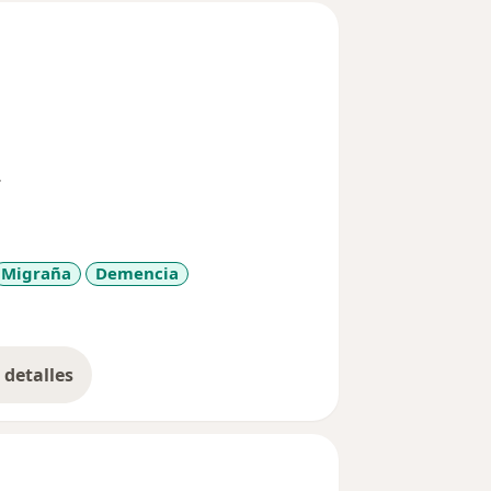
ón de Invalidez
Migraña
Demencia
detalles
bre la experiencia