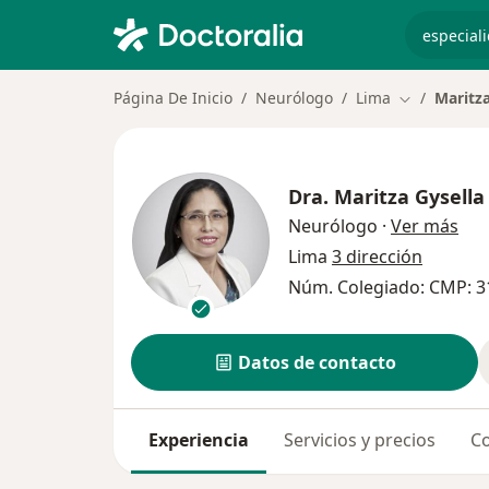
especiali
Página De Inicio
Neurólogo
Lima
Maritza
Cambiar de 
Dra.
Maritza Gysella
sob
Neurólogo
·
Ver más
Lima
3 dirección
Núm. Colegiado: CMP: 3
Datos de contacto
Experiencia
Servicios y precios
Co