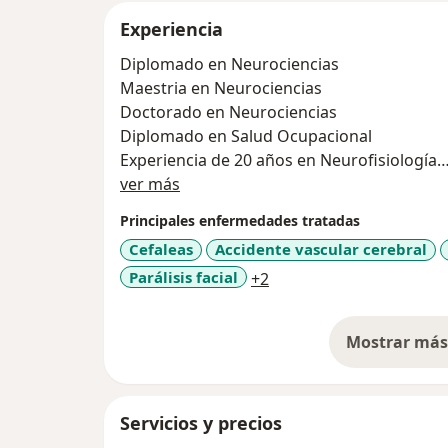
Experiencia
Diplomado en Neurociencias
Maestria en Neurociencias
Doctorado en Neurociencias
Diplomado en Salud Ocupacional
Experiencia de 20 años en Neurofisiología
Acerca de mí
Experiencia de mas de 10 años en Calificaci
ver más
Auditor médico
Principales enfermedades tratadas
Cefaleas
Accidente vascular cerebral
a11y_sr_more_diseases
Parálisis facial
+2
Mostrar más 
so
Servicios y precios