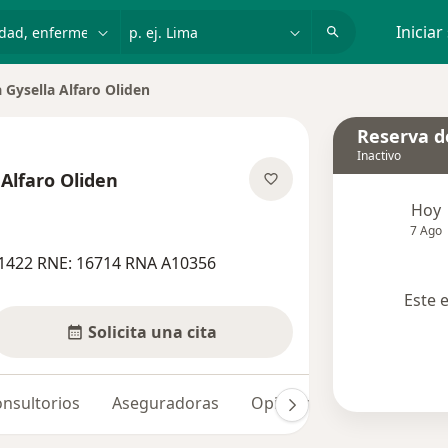
dad, enfermedad o nombre
p. ej. Lima
Iniciar
 Gysella Alfaro Oliden
ciudad
Reserva de
Inactivo
 Alfaro Oliden
re las especializaciones
Hoy
7 Ago
1422 RNE: 16714 RNA A10356
Este 
Solicita una cita
nsultorios
Aseguradoras
Opiniones