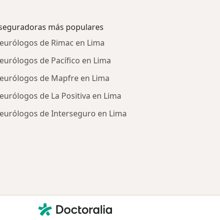
seguradoras más populares
eurólogos de Rimac en Lima
eurólogos de Pacífico en Lima
eurólogos de Mapfre en Lima
eurólogos de La Positiva en Lima
eurólogos de Interseguro en Lima
tratadas
Contacto
Doctoralia - Página de inicio