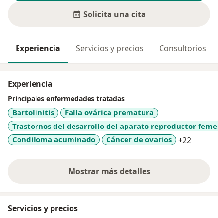
Solicita una cita
Experiencia
Servicios y precios
Consultorios
Experiencia
Principales enfermedades tratadas
Bartolinitis
Falla ovárica prematura
Trastornos del desarrollo del aparato reproductor fem
a11y_s
Condiloma acuminado
Cáncer de ovarios
+22
Mostrar más detalles
sobre la experiencia
Servicios y precios