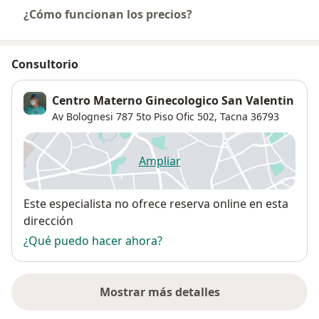
¿Cómo funcionan los precios?
Consultorio
Centro Materno Ginecologico San Valentin
Av Bolognesi 787 5to Piso Ofic 502,
Tacna
36793
Ampliar
se abre en una nueva pestañ
Disponibilidad
Este especialista no ofrece reserva online en esta
dirección
¿Qué puedo hacer ahora?
Mostrar más detalles
sobre la dirección