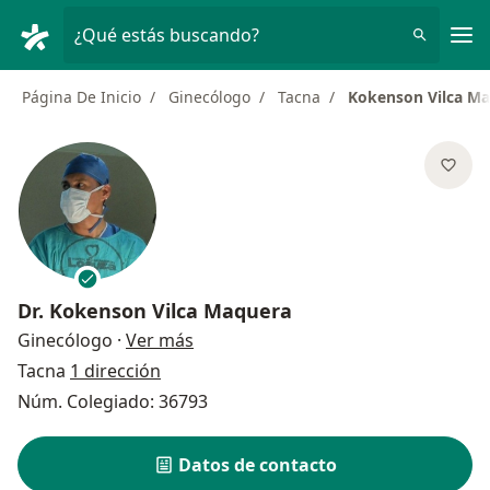
Men
¿Qué estás buscando?
Página De Inicio
Ginecólogo
Tacna
Kokenson Vilca M
Dr.
Kokenson Vilca Maquera
sobre las especializaciones
Ginecólogo
·
Ver más
Tacna
1 dirección
Núm. Colegiado: 36793
Datos de contacto