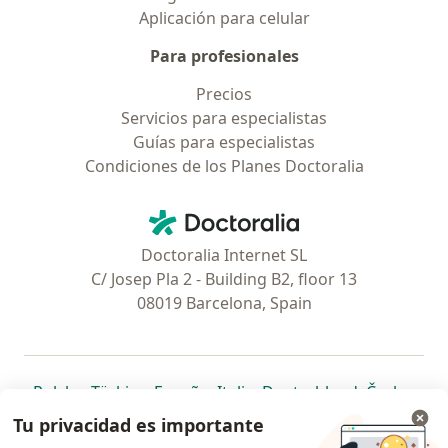
Aplicación para celular
Para profesionales
Precios
Servicios para especialistas
Guías para especialistas
Condiciones de los Planes Doctoralia
Contacto
Doctoralia - Página de inicio
Doctoralia Internet SL
C/ Josep Pla 2 - Building B2, floor 13
08019 Barcelona, Spain
se abre en una nueva pestaña
se abre en una nueva pestaña
se abre en una nueva pestaña
se abre en una nueva pes
se abre en 
se a
Polska
,
Türkiye
,
España
,
Italia
,
Deutschland
,
Česko
,
se abre en una nueva pestaña
se abre en una nueva pestaña
se abre en una nueva pestaña
se abre en una nueva p
se abre en 
se abr
Portugal
,
México
,
Chile
,
Brasil
,
Argentina
,
Perú
,
Tu privacidad es importante
se abre en una nueva pe
Colombia